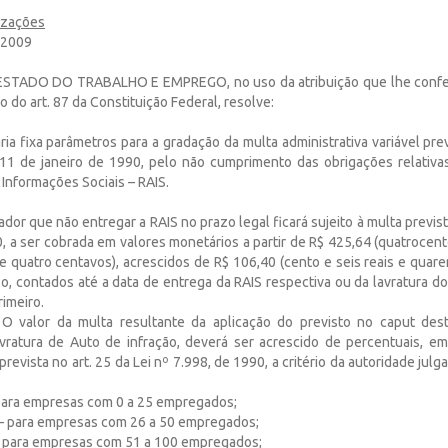
izações
e 2009
STADO DO TRABALHO E EMPREGO, no uso da atribuição que lhe confere o
o do art. 87 da Constituição Federal, resolve:
aria fixa parâmetros para a gradação da multa administrativa variável prev
 11 de janeiro de 1990, pelo não cumprimento das obrigações relativa
Informações Sociais – RAIS.
dor que não entregar a RAIS no prazo legal ficará sujeito à multa prevista
, a ser cobrada em valores monetários a partir de R$ 425,64 (quatrocent
e quatro centavos), acrescidos de R$ 106,40 (cento e seis reais e quar
o, contados até a data de entrega da RAIS respectiva ou da lavratura do
rimeiro.
 O valor da multa resultante da aplicação do previsto no caput des
vratura de Auto de infração, deverá ser acrescido de percentuais, em
revista no art. 25 da Lei nº 7.998, de 1990, a critério da autoridade julg
 para empresas com 0 a 25 empregados;
% – para empresas com 26 a 50 empregados;
%- para empresas com 51 a 100 empregados;