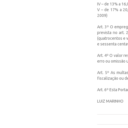
IV – de 13% a 16
V – de 17% a 20
2009)
Art. 3º O emprega
prevista no art.
(quatrocentos e v
e sessenta centa
Art. 4º O valor r
erro ou omissão u
Art. 5º As multa
fiscalização ou d
Art. 6º Esta Porta
LUIZ MARINHO