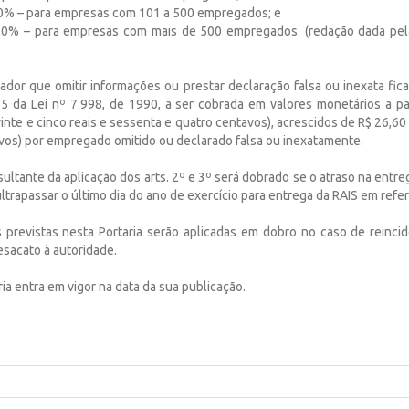
,0% – para empresas com 101 a 500 empregados; e
,0% – para empresas com mais de 500 empregados. (redação dada pela
dor que omitir informações ou prestar declaração falsa ou inexata fica
 25 da Lei nº 7.998, de 1990, a ser cobrada em valores monetários a pa
inte e cinco reais e sessenta e quatro centavos), acrescidos de R$ 26,60 (
vos) por empregado omitido ou declarado falsa ou inexatamente.
esultante da aplicação dos arts. 2º e 3º será dobrado se o atraso na entr
ltrapassar o último dia do ano de exercício para entrega da RAIS em refer
s previstas nesta Portaria serão aplicadas em dobro no caso de reincid
esacato à autoridade.
ria entra em vigor na data da sua publicação.