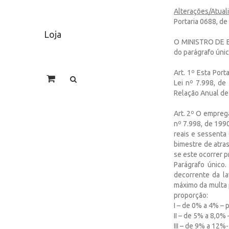
Alterações/Atual
Portaria 0688, d
Loja
O MINISTRO DE E
do parágrafo únic
Art. 1º Esta Port
Lei nº 7.998, de
Relação Anual de 
Art. 2º O emprega
nº 7.998, de 1990
reais e sessenta 
bimestre de atras
se este ocorrer p
Parágrafo único.
decorrente da la
máximo da multa p
proporção:
I – de 0% a 4% –
II – de 5% a 8,0
III – de 9% a 12