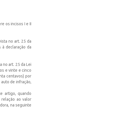
s incisos I e II
ista no art. 25 da
s à declaração da
 no art. 25 da Lei
os e vinte e cinco
enta centavos) por
 auto de infração,
te artigo, quando
 relação ao valor
adora, na seguinte