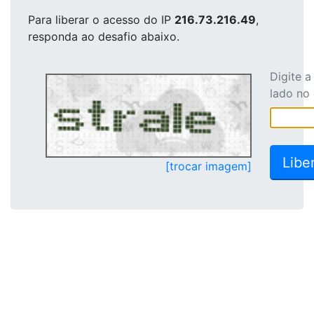
Para liberar o acesso
do IP
216.73.216.49
,
responda ao desafio abaixo.
Digite 
lado no
[trocar imagem]