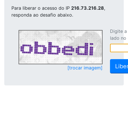
Para liberar o acesso
do IP
216.73.216.28
,
responda ao desafio abaixo.
Digite 
lado no
[trocar imagem]