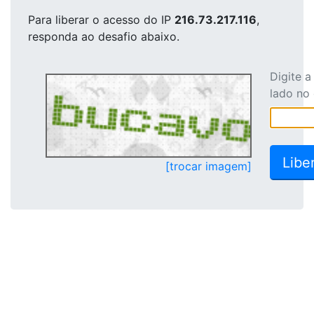
Para liberar o acesso
do IP
216.73.217.116
,
responda ao desafio abaixo.
Digite 
lado no
[trocar imagem]