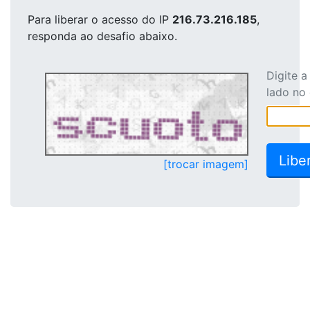
Para liberar o acesso
do IP
216.73.216.185
,
responda ao desafio abaixo.
Digite 
lado no
[trocar imagem]