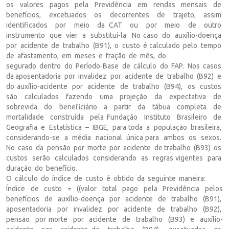
os valores pagos pela Previdência em rendas mensais de
benefícios, excetuados os decorrentes de trajeto, assim
identificados por meio da CAT ou por meio de outro
instrumento que vier a substituí-la. No caso do auxílio-doença
por acidente de trabalho (B91), o custo é calculado pelo tempo
de afastamento, em meses e fração de mês, do
segurado dentro do Período-Base de cálculo do FAP. Nos casos
da aposentadoria por invalidez por acidente de trabalho (B92) e
do auxílio-acidente por acidente de trabalho (B94), os custos
são calculados fazendo uma projeção da expectativa de
sobrevida do beneficiário a partir da tábua completa de
mortalidade construída pela Fundação Instituto Brasileiro de
Geografia e Estatística – IBGE, para toda a população brasileira,
considerando-se a média nacional única para ambos os sexos.
No caso da pensão por morte por acidente de trabalho (B93) os
custos serão calculados considerando as regras vigentes para
duração do benefício.
O cálculo do índice de custo é obtido da seguinte maneira:
Índice de custo = ((valor total pago pela Previdência pelos
benefícios de auxílio-doença por acidente de trabalho (B91),
aposentadoria por invalidez por acidente de trabalho (B92),
pensão por morte por acidente de trabalho (B93) e auxílio-