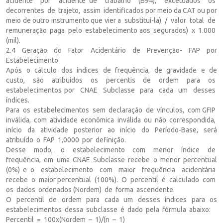
acidente por acidente de trabalho (B94), excetuados os
decorrentes de trajeto, assim identificados por meio da CAT ou por
meio de outro instrumento que vier a substituí-la) / valor total de
remuneração paga pelo estabelecimento aos segurados) x 1.000
(mil).
2.4 Geração do Fator Acidentário de Prevenção- FAP por
Estabelecimento
Após o cálculo dos índices de frequência, de gravidade e de
custo, são atribuídos os percentis de ordem para os
estabelecimentos por CNAE Subclasse para cada um desses
índices.
Para os estabelecimentos sem declaração de vínculos, com GFIP
inválida, com atividade econômica inválida ou não correspondida,
início da atividade posterior ao início do Período-Base, será
atribuído o FAP 1,0000 por definição.
Desse modo, o estabelecimento com menor índice de
frequência, em uma CNAE Subclasse recebe o menor percentual
(0%) e o estabelecimento com maior frequência acidentária
recebe o maior percentual (100%). O percentil é calculado com
os dados ordenados (Nordem) de forma ascendente.
O percentil de ordem para cada um desses índices para os
estabelecimentos dessa subclasse é dado pela fórmula abaixo:
Percentil = 100x(Nordem – 1)/(n – 1)