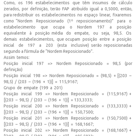
Como, os 196 estabelecimentos que têm insumos de cálculo
zerados, por definição, terão FAP atribuído igual a 0,5000, então,
para redistribuir os estabelecimentos no espaço linear, fixaremos
como “Nordem Reposicionado (1º reposicionamento)” para o
estabelecimento que ocupa o Nordem 197 a posição
equivalente à posição média do empate, ou seja, 98,5. Os
demais estabelecimentos, que ocupam posição entre a posição
inicial de 197 a 203 (esta inclusive) serão reposicionadas
segundo a fórmula de “Nordem Reposicionado”.
Assim temos:
Posição inicial 197 => Nordem Reposicionado = 98,5 (por
definição)
Posição inicial 198 => Nordem Reposicionado = (98,5) + [(203 –
98,5) / (203 – (196 + 1))] = 115,9167;
Grupo de empate (199 a 201)
Posição inicial 199 => Nordem Reposicionado = (115,9167) +
[(203 – 98,5) / (203 – (196 + 1))] = 133,3333;
Posição inicial 200 => Nordem Reposicionado = (133,3333) +
[(203 – 98,5) / (203 – (196 + 1))] = 150,7500;
Posição inicial 201 => Nordem Reposicionado = (150,7500) +
[(203 – 98,5) / (203 – (196 + 1))] = 168,1667;
Posição inicial 202 => Nordem Reposicionado = (168,1667) +