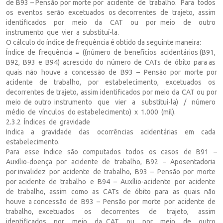
de B93 – Pensão por morte por acidente de trabalho. Para todos
os eventos serão excetuados os decorrentes de trajeto, assim
identificados por meio da CAT ou por meio de outro
instrumento que vier a substituí-la.
O cálculo do índice de frequência é obtido da seguinte maneira:
Índice de frequência = ((número de benefícios acidentários (B91,
B92, B93 e B94) acrescido do número de CATs de óbito para as
quais não houve a concessão de B93 – Pensão por morte por
acidente de trabalho, por estabelecimento, excetuados os
decorrentes de trajeto, assim identificados por meio da CAT ou por
meio de outro instrumento que vier a substituí-la) / número
médio de vínculos do estabelecimento) x 1.000 (mil).
2.3.2 Índices de gravidade
Indica a gravidade das ocorrências acidentárias em cada
estabelecimento.
Para esse índice são computados todos os casos de B91 –
Auxílio-doença por acidente de trabalho, B92 – Aposentadoria
por invalidez por acidente de trabalho, B93 – Pensão por morte
por acidente de trabalho e B94 – Auxílio-acidente por acidente
de trabalho, assim como as CATs de óbito para as quais não
houve a concessão de B93 – Pensão por morte por acidente de
trabalho, excetuados os decorrentes de trajeto, assim
identificados por meio da CAT ou por meio de outro