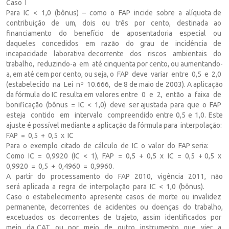
Caso I
Para IC < 1,0 (bônus) – como o FAP incide sobre a alíquota de
contribuição de um, dois ou três por cento, destinada ao
financiamento do benefício de aposentadoria especial ou
daqueles concedidos em razão do grau de incidência de
incapacidade laborativa decorrente dos riscos ambientais do
trabalho, reduzindo-a em até cinquenta por cento, ou aumentando-
a, em até cem por cento, ou seja, o FAP deve variar entre 0,5 e 2,0
(estabelecido na Lei nº 10.666, de 8 de maio de 2003). A aplicação
da fórmula do IC resulta em valores entre 0 e 2, então a faixa de
bonificação (bônus = IC < 1,0) deve ser ajustada para que o FAP
esteja contido em intervalo compreendido entre 0,5 e 1,0. Este
ajuste é possível mediante a aplicação da fórmula para interpolação:
FAP = 0,5 + 0,5 x IC
Para o exemplo citado de cálculo de IC o valor do FAP seria:
Como IC = 0,9920 (IC < 1), FAP = 0,5 + 0,5 x IC = 0,5 + 0,5 x
0,9920 = 0,5 + 0,4960 = 0,9960.
A partir do processamento do FAP 2010, vigência 2011, não
será aplicada a regra de interpolação para IC < 1,0 (bônus).
Caso o estabelecimento apresente casos de morte ou invalidez
permanente, decorrentes de acidentes ou doenças do trabalho,
excetuados os decorrentes de trajeto, assim identificados por
meio da CAT ou por meio de outro instrumento que vier a