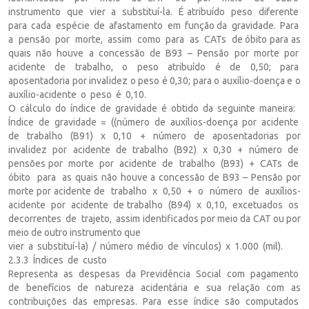
instrumento que vier a substituí-la. É atribuído peso diferente
para cada espécie de afastamento em função da gravidade. Para
a pensão por morte, assim como para as CATs de óbito para as
quais não houve a concessão de B93 – Pensão por morte por
acidente de trabalho, o peso atribuído é de 0,50; para
aposentadoria por invalidez o peso é 0,30; para o auxílio-doença e o
auxílio-acidente o peso é 0,10.
O cálculo do índice de gravidade é obtido da seguinte maneira:
Índice de gravidade = ((número de auxílios-doença por acidente
de trabalho (B91) x 0,10 + número de aposentadorias por
invalidez por acidente de trabalho (B92) x 0,30 + número de
pensões por morte por acidente de trabalho (B93) + CATs de
óbito para as quais não houve a concessão de B93 – Pensão por
morte por acidente de trabalho x 0,50 + o número de auxílios-
acidente por acidente de trabalho (B94) x 0,10, excetuados os
decorrentes de trajeto, assim identificados por meio da CAT ou por
meio de outro instrumento que
vier a substituí-la) / número médio de vínculos) x 1.000 (mil).
2.3.3 Índices de custo
Representa as despesas da Previdência Social com pagamento
de benefícios de natureza acidentária e sua relação com as
contribuições das empresas. Para esse índice são computados