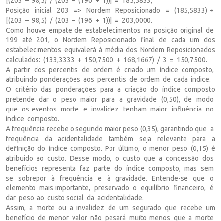
[(203 – 98,5) / (203 – (196 + 1))] = 185,5833;
Posição inicial 203 => Nordem Reposicionado = (185,5833) +
[(203 – 98,5) / (203 – (196 + 1))] = 203,0000.
Como houve empate de estabelecimentos na posição original de
199 até 201, o Nordem Reposicionado final de cada um dos
estabelecimentos equivalerá à média dos Nordem Reposicionados
calculados: (133,3333 + 150,7500 + 168,1667) / 3 = 150,7500.
A partir dos percentis de ordem é criado um índice composto,
atribuindo ponderações aos percentis de ordem de cada índice.
O critério das ponderações para a criação do índice composto
pretende dar o peso maior para a gravidade (0,50), de modo
que os eventos morte e invalidez tenham maior influência no
índice composto.
A frequência recebe o segundo maior peso (0,35), garantindo que a
frequência da acidentalidade também seja relevante para a
definição do índice composto. Por último, o menor peso (0,15) é
atribuído ao custo. Desse modo, o custo que a concessão dos
benefícios representa faz parte do índice composto, mas sem
se sobrepor à frequência e à gravidade. Entende-se que o
elemento mais importante, preservado o equilíbrio financeiro, é
dar peso ao custo social da acidentalidade.
Assim, a morte ou a invalidez de um segurado que recebe um
benefício de menor valor não pesará muito menos que a morte