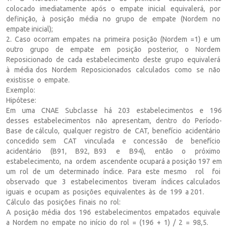
colocado imediatamente após o empate inicial equivalerá, por
definição, à posição média no grupo de empate (Nordem no
empate inicial);
2. Caso ocorram empates na primeira posição (Nordem =1) e um
outro grupo de empate em posição posterior, o Nordem
Reposicionado de cada estabelecimento deste grupo equivalerá
à média dos Nordem Reposicionados calculados como se não
existisse o empate.
Exemplo:
Hipótese:
Em uma CNAE Subclasse há 203 estabelecimentos e 196
desses estabelecimentos não apresentam, dentro do Período-
Base de cálculo, qualquer registro de CAT, benefício acidentário
concedido sem CAT vinculada e concessão de benefício
acidentário (B91, B92, B93 e B94), então o próximo
estabelecimento, na ordem ascendente ocupará a posição 197 em
um rol de um determinado índice. Para este mesmo rol foi
observado que 3 estabelecimentos tiveram índices calculados
iguais e ocupam as posições equivalentes às de 199 a 201.
Cálculo das posições finais no rol:
A posição média dos 196 estabelecimentos empatados equivale
a Nordem no empate no início do rol = (196 + 1) / 2 = 98,5.