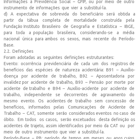
Informações à Previdência Social – GFIP, ou por meio de outro
instrumento de informações que vier a substituí-la.
d) A expectativa de sobrevida do beneficiário será obtida a
partir da tábua completa de mortalidade construída pela
Fundação Instituto Brasileiro de Geografia e Estatística – IBGE,
para toda a população brasileira, considerando-se a média
nacional única para ambos os sexos, mais recente do Período-
Base.
2.2. Definições
Foram adotadas as seguintes definições estruturantes:
Evento: ocorrência previdenciária de cada um dos registros de
benefícios das espécies de natureza acidentária: B91 – Auxílio-
doença por acidente de trabalho, B92 – Aposentadoria por
invalidez por acidente de trabalho, B93 – Pensão por morte por
acidente de trabalho e B94 – Auxílio-acidente por acidente de
trabalho, independente se decorrentes de agravamento do
mesmo evento. Os acidentes de trabalho sem concessão de
benefícios, informados pelas Comunicações de Acidente de
Trabalho – CAT, somente serão considerados eventos no caso de
óbito. Em todos os casos, serão excetuados desta definição os
acidentes de trajeto, assim identificados por meio da CAT ou por
meio de outro instrumento que vier a substituí-la.
Período-Base – PB: período de tempo em meses ou anos cujos