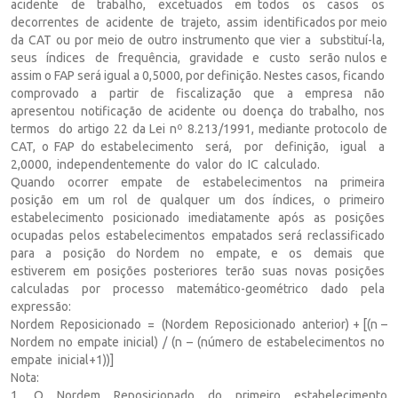
acidente de trabalho, excetuados em todos os casos os
decorrentes de acidente de trajeto, assim identificados por meio
da CAT ou por meio de outro instrumento que vier a substituí-la,
seus índices de frequência, gravidade e custo serão nulos e
assim o FAP será igual a 0,5000, por definição. Nestes casos, ficando
comprovado a partir de fiscalização que a empresa não
apresentou notificação de acidente ou doença do trabalho, nos
termos do artigo 22 da Lei nº 8.213/1991, mediante protocolo de
CAT, o FAP do estabelecimento será, por definição, igual a
2,0000, independentemente do valor do IC calculado.
Quando ocorrer empate de estabelecimentos na primeira
posição em um rol de qualquer um dos índices, o primeiro
estabelecimento posicionado imediatamente após as posições
ocupadas pelos estabelecimentos empatados será reclassificado
para a posição do Nordem no empate, e os demais que
estiverem em posições posteriores terão suas novas posições
calculadas por processo matemático-geométrico dado pela
expressão:
Nordem Reposicionado = (Nordem Reposicionado anterior) + [(n –
Nordem no empate inicial) / (n – (número de estabelecimentos no
empate inicial+1))]
Nota:
1. O Nordem Reposicionado do primeiro estabelecimento