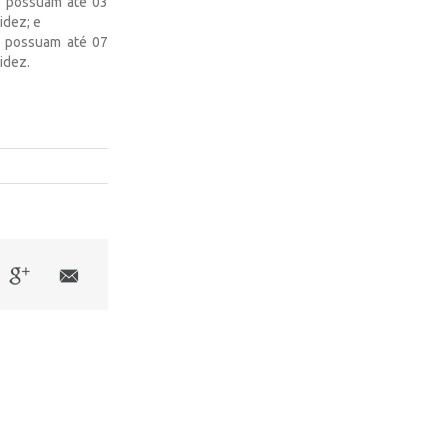
e possuam até 03
idez; e
ue possuam até 07
idez.