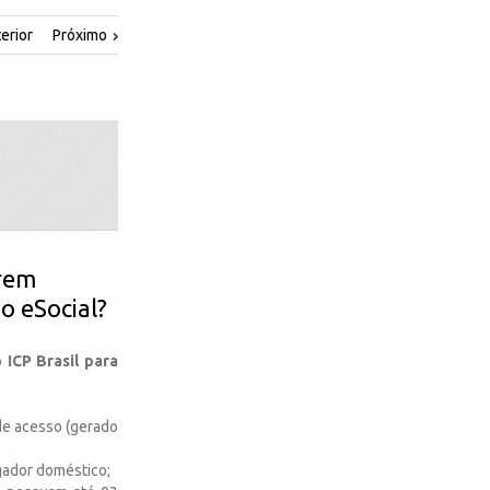
erior
Próximo
arem
ao eSocial?
 ICP Brasil para
de acesso (gerado
gador doméstico;