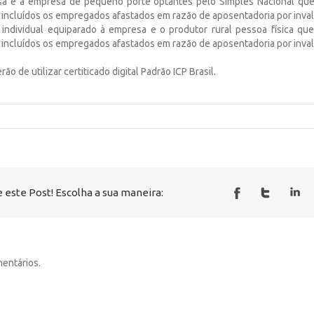
sa e a empresa de pequeno porte optantes pelo Simples Nacional qu
incluídos os empregados afastados em razão de aposentadoria por inval
e individual equiparado à empresa e o produtor rural pessoa física q
incluídos os empregados afastados em razão de aposentadoria por inval
rão de utilizar certiticado digital Padrão ICP Brasil.
 este Post! Escolha a sua maneira:
entários.