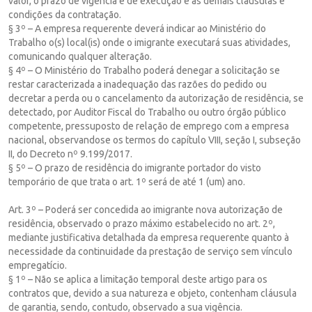
valor, o prazo de vigência e de execução e as demais cláusulas e
condições da contratação.
§ 3º – A empresa requerente deverá indicar ao Ministério do
Trabalho o(s) local(is) onde o imigrante executará suas atividades,
comunicando qualquer alteração.
§ 4º – O Ministério do Trabalho poderá denegar a solicitação se
restar caracterizada a inadequação das razões do pedido ou
decretar a perda ou o cancelamento da autorização de residência, se
detectado, por Auditor Fiscal do Trabalho ou outro órgão público
competente, pressuposto de relação de emprego com a empresa
nacional, observandose os termos do capítulo VIII, seção I, subseção
II, do Decreto nº 9.199/2017.
§ 5º – O prazo de residência do imigrante portador do visto
temporário de que trata o art. 1º será de até 1 (um) ano.
Art. 3º – Poderá ser concedida ao imigrante nova autorização de
residência, observado o prazo máximo estabelecido no art. 2º,
mediante justificativa detalhada da empresa requerente quanto à
necessidade da continuidade da prestação de serviço sem vínculo
empregatício.
§ 1º – Não se aplica a limitação temporal deste artigo para os
contratos que, devido a sua natureza e objeto, contenham cláusula
de garantia, sendo, contudo, observado a sua vigência.