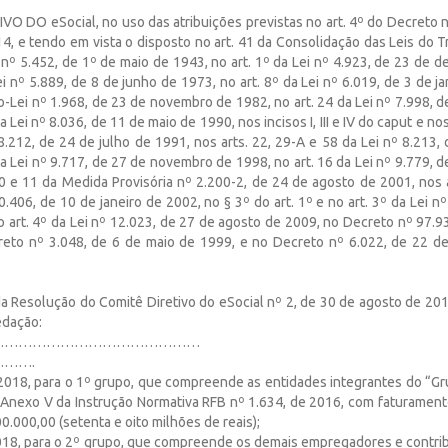
O DO eSocial, no uso das atribuições previstas no art. 4º do Decreto n
, e tendo em vista o disposto no art. 41 da Consolidação das Leis do T
 nº 5.452, de 1º de maio de 1943, no art. 1º da Lei nº 4.923, de 23 de 
ei nº 5.889, de 8 de junho de 1973, no art. 8º da Lei nº 6.019, de 3 de j
o-Lei nº 1.968, de 23 de novembro de 1982, no art. 24 da Lei nº 7.998, d
a Lei nº 8.036, de 11 de maio de 1990, nos incisos I, III e IV do caput e no
 8.212, de 24 de julho de 1991, nos arts. 22, 29-A e 58 da Lei nº 8.213,
da Lei nº 9.717, de 27 de novembro de 1998, no art. 16 da Lei nº 9.779, d
10 e 11 da Medida Provisória nº 2.200-2, de 24 de agosto de 2001, nos a
0.406, de 10 de janeiro de 2002, no § 3º do art. 1º e no art. 3º da Lei n
 art. 4º da Lei nº 12.023, de 27 de agosto de 2009, no Decreto nº 97.9
eto nº 3.048, de 6 de maio de 1999, e no Decreto nº 6.022, de 22 de
 da Resolução do Comitê Diretivo do eSocial nº 2, de 30 de agosto de 201
edação:
……………………………………………
…….
e 2018, para o 1º grupo, que compreende as entidades integrantes do “Gr
 Anexo V da Instrução Normativa RFB nº 1.634, de 2016, com faturamen
0.000,00 (setenta e oito milhões de reais);
 2018, para o 2º grupo, que compreende os demais empregadores e contrib