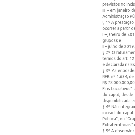
previstos no inciso
III – em janeiro
Administração Púb
§ 1º A prestação
ocorrer a partir d
I – janeiro de 20
grupos); e
II – julho de 2019
§ 2º O faturamen
termos do art. 1
e declarada na Es
§ 3º As entidade
RFB nº 1.634, de
R$ 78.000.000,00 
Fins Lucrativos” 
do caput, desde 
disponibilizada e
§ 4º Não integra
inciso I do caput
Pública”, no “Gru
Extraterritoriais
§ 5º A observânci