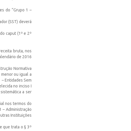
tes do “Grupo 1 –
ador (SST) deverá
 do caput (1º e 2º
eceita bruta, nos
alendário de 2016
strução Normativa
 menor ou igual a
 3 – Entidades Sem
lecida no inciso I
sistemática a ser
ial nos termos do
 1 – Administração
utras Instituições
e que trata o § 3º