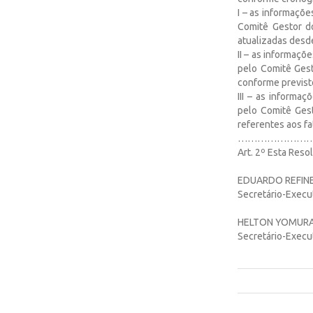
I – as informaçõ
Comitê Gestor do
atualizadas desd
II – as informaç
pelo Comitê Gest
conforme previst
III – as informa
pelo Comitê Gest
referentes aos fa
……………………
Art. 2º Esta Reso
EDUARDO REFINE
Secretário-Execu
HELTON YOMUR
Secretário-Execut