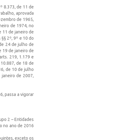
º 8.373, de 11 de
rabalho, aprovada
dezembro de 1965,
aneiro de 1974, no
e 11 de janeiro de
s §§ 2º, 9º e 10 do
 de 24 de julho de
e 19 de janeiro de
rts. 219, 1.179 e
º 10.887, de 18 de
36, de 10 de julho
 janeiro de 2007,
6, passa a vigorar
upo 2 – Entidades
to no ano de 2016
uintes, exceto os