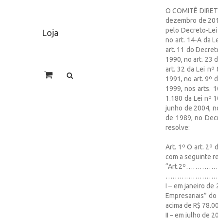
O COMITÊ DIRETIV
dezembro de 2014
pelo Decreto-Lei
Loja
no art. 14-A da L
art. 11 do Decret
1990, no art. 23 d
art. 32 da Lei nº
1991, no art. 9º 
1999, nos arts. 
1.180 da Lei nº 1
junho de 2004, no
de 1989, no Decr
resolve:
Art. 1º O art. 2º
com a seguinte r
“Art.2º……
……………………
I – em janeiro d
Empresariais” do
acima de R$ 78.00
II – em julho de