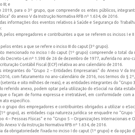
 III; e
 de 2019, para o 3º grupo, que compreende os entes públicos, integran
lica” do anexo V da Instrução Normativa RFB nº 1.634, de 2016.
 das informações dos eventos relativos à Saúde e Segurança do Trabalh
e:
19, pelos empregadores e contribuintes a que se referem os incisos I e II
, pelos entes a que se refere o inciso III do caput (3º grupo).
to mencionado no inciso I do caput (1º grupo) compreende o total da r
2 do Decreto-Lei nº 1.598 de 26 de dezembro de 1977, auferida no ano-c
crituração Contábil Fiscal (ECF) relativa ao ano calendário de 2016.
s integrantes do “Grupo 2 – Entidades Empresariais” do Anexo V da In
 2016, com faturamento no ano-calendário de 2016, nos termos do § 2º,
(setenta e oito milhões de reais), e as entidades integrantes do “Grupo
do referido anexo, podem optar pela utilização do eSocial na data estabe
que o façam de forma expressa e irretratável, em conformidade com a 
m ato específico.
m o grupo dos empregadores e contribuintes obrigados a utilizar o eSoc
 (1º grupo), as entidades cuja natureza jurídica se enquadre no “Grupo
po 4 – Pessoas Físicas” e no “Grupo 5 – Organizações Internacionais e O
” do Anexo V da Instrução Normativa RFB nº 1.634, de 2016.
a da obrigatoriedade fixada no inciso I do caput (1º grupo) e da opção d