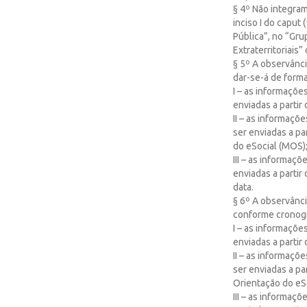
§ 4º Não integram
inciso I do caput
Pública”, no “Gru
Extraterritoriais
§ 5º A observânci
dar-se-á de form
I – as informaçõe
enviadas a partir
II – as informaçõ
ser enviadas a pa
do eSocial (MOS);
III – as informaç
enviadas a partir
data.
§ 6º A observânci
conforme cronogr
I – as informaçõe
enviadas a partir
II – as informaçõ
ser enviadas a pa
Orientação do eS
III – as informaç