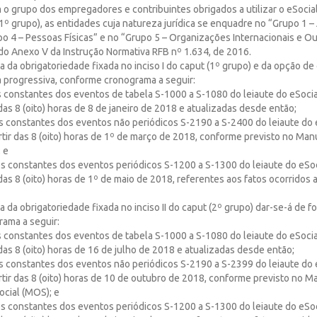
 o grupo dos empregadores e contribuintes obrigados a utilizar o eSocia
 (1º grupo), as entidades cuja natureza jurídica se enquadre no “Grupo 1 
po 4 – Pessoas Físicas” e no “Grupo 5 – Organizações Internacionais e Ou
” do Anexo V da Instrução Normativa RFB nº 1.634, de 2016.
a da obrigatoriedade fixada no inciso I do caput (1º grupo) e da opção de 
a progressiva, conforme cronograma a seguir:
s constantes dos eventos de tabela S-1000 a S-1080 do leiaute do eSoci
 das 8 (oito) horas de 8 de janeiro de 2018 e atualizadas desde então;
es constantes dos eventos não periódicos S-2190 a S-2400 do leiaute do
rtir das 8 (oito) horas de 1º de março de 2018, conforme previsto no Ma
 e
ões constantes dos eventos periódicos S-1200 a S-1300 do leiaute do eSo
 das 8 (oito) horas de 1º de maio de 2018, referentes aos fatos ocorridos a
a da obrigatoriedade fixada no inciso II do caput (2º grupo) dar-se-á de f
ama a seguir:
s constantes dos eventos de tabela S-1000 a S-1080 do leiaute do eSoci
 das 8 (oito) horas de 16 de julho de 2018 e atualizadas desde então;
es constantes dos eventos não periódicos S-2190 a S-2399 do leiaute do
rtir das 8 (oito) horas de 10 de outubro de 2018, conforme previsto no M
ocial (MOS); e
ões constantes dos eventos periódicos S-1200 a S-1300 do leiaute do eSo