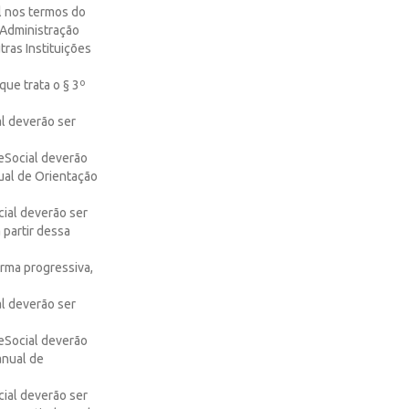
l nos termos do
– Administração
tras Instituições
que trata o § 3º
al deverão ser
 eSocial deverão
nual de Orientação
cial deverão ser
 partir dessa
orma progressiva,
al deverão ser
 eSocial deverão
anual de
cial deverão ser