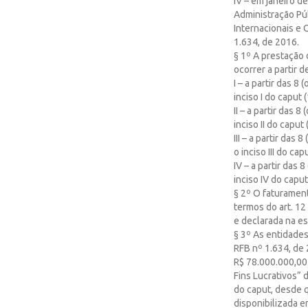
IV – em janeiro d
Administração Púb
Internacionais e 
1.634, de 2016.
§ 1º A prestação
ocorrer a partir d
I – a partir das 
inciso I do caput 
II – a partir das 
inciso II do caput
III – a partir da
o inciso III do cap
IV – a partir das
inciso IV do caput
§ 2º O faturament
termos do art. 1
e declarada na es
§ 3º As entidade
RFB nº 1.634, de
R$ 78.000.000,00 
Fins Lucrativos” 
do caput, desde q
disponibilizada e