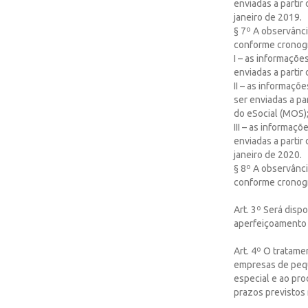
enviadas a partir 
janeiro de 2019.
§ 7º A observânci
conforme cronogr
I – as informaçõe
enviadas a partir
II – as informaçõ
ser enviadas a pa
do eSocial (MOS);
III – as informaç
enviadas a partir 
janeiro de 2020.
§ 8º A observânci
conforme cronogr
Art. 3º Será disp
aperfeiçoamento 
Art. 4º O tratame
empresas de pequ
especial e ao pro
prazos previstos 