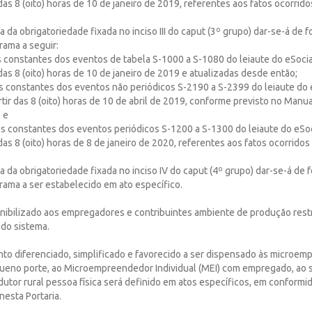
das 8 (oito) horas de 10 de janeiro de 2019, referentes aos fatos ocorridos
a da obrigatoriedade fixada no inciso III do caput (3º grupo) dar-se-á de 
ama a seguir:
s constantes dos eventos de tabela S-1000 a S-1080 do leiaute do eSoci
 das 8 (oito) horas de 10 de janeiro de 2019 e atualizadas desde então;
es constantes dos eventos não periódicos S-2190 a S-2399 do leiaute do
rtir das 8 (oito) horas de 10 de abril de 2019, conforme previsto no Manu
 e
ões constantes dos eventos periódicos S-1200 a S-1300 do leiaute do eSo
das 8 (oito) horas de 8 de janeiro de 2020, referentes aos fatos ocorridos 
a da obrigatoriedade fixada no inciso IV do caput (4º grupo) dar-se-á de 
ama a ser estabelecido em ato específico.
onibilizado aos empregadores e contribuintes ambiente de produção restr
do sistema.
nto diferenciado, simplificado e favorecido a ser dispensado às microem
eno porte, ao Microempreendedor Individual (MEI) com empregado, ao
dutor rural pessoa física será definido em atos específicos, em conform
nesta Portaria.