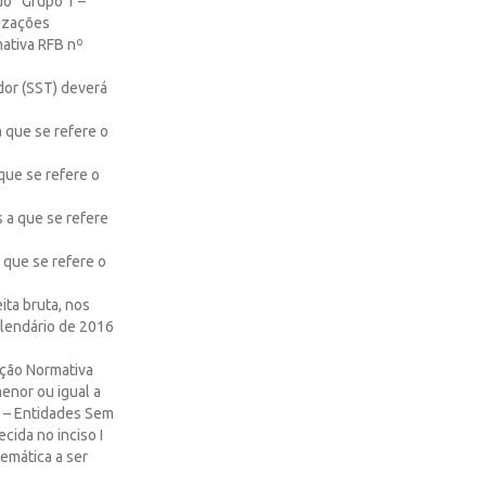
do “Grupo 1 –
nizações
mativa RFB nº
dor (SST) deverá
a que se refere o
 que se refere o
s a que se refere
a que se refere o
ita bruta, nos
alendário de 2016
ução Normativa
enor ou igual a
3 – Entidades Sem
cida no inciso I
emática a ser