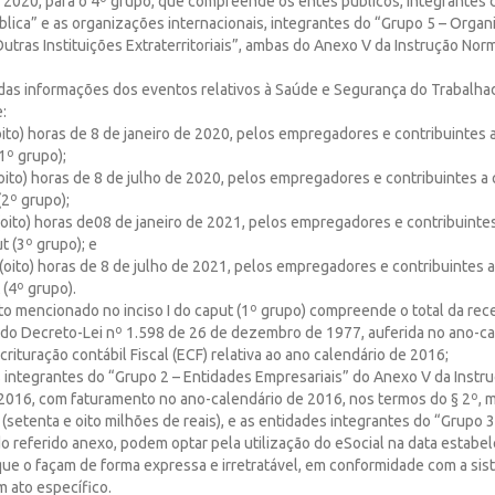
e 2020, para o 4º grupo, que compreende os entes públicos, integrantes 
lica” e as organizações internacionais, integrantes do “Grupo 5 – Orga
Outras Instituições Extraterritoriais”, ambas do Anexo V da Instrução Nor
 das informações dos eventos relativos à Saúde e Segurança do Trabalha
e:
8 (oito) horas de 8 de janeiro de 2020, pelos empregadores e contribuintes 
(1º grupo);
8 (oito) horas de 8 de julho de 2020, pelos empregadores e contribuintes a
 (2º grupo);
s 8 (oito) horas de08 de janeiro de 2021, pelos empregadores e contribuinte
ut (3º grupo); e
 8 (oito) horas de 8 de julho de 2021, pelos empregadores e contribuintes 
 (4º grupo).
o mencionado no inciso I do caput (1º grupo) compreende o total da rece
2 do Decreto-Lei nº 1.598 de 26 de dezembro de 1977, auferida no ano-c
crituração contábil Fiscal (ECF) relativa ao ano calendário de 2016;
s integrantes do “Grupo 2 – Entidades Empresariais” do Anexo V da Instr
 2016, com faturamento no ano-calendário de 2016, nos termos do § 2º, m
(setenta e oito milhões de reais), e as entidades integrantes do “Grupo 
do referido anexo, podem optar pela utilização do eSocial na data estabele
ue o façam de forma expressa e irretratável, em conformidade com a sist
m ato específico.