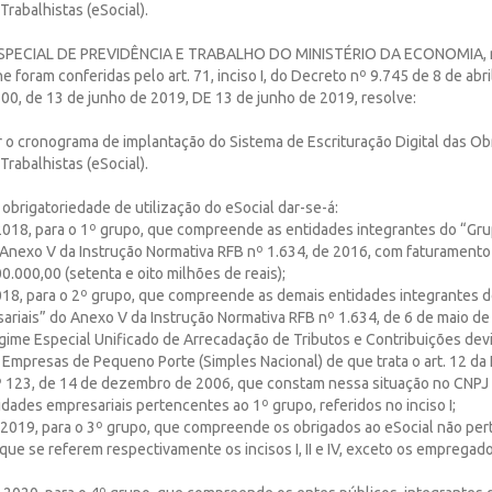
Trabalhistas (eSocial).
SPECIAL DE PREVIDÊNCIA E TRABALHO DO MINISTÉRIO DA ECONOMIA, n
e foram conferidas pelo art. 71, inciso I, do Decreto nº 9.745 de 8 de abr
00, de 13 de junho de 2019, DE 13 de junho de 2019, resolve:
r o cronograma de implantação do Sistema de Escrituração Digital das Obr
Trabalhistas (eSocial).
a obrigatoriedade de utilização do eSocial dar-se-á:
 2018, para o 1º grupo, que compreende as entidades integrantes do “Gru
 Anexo V da Instrução Normativa RFB nº 1.634, de 2016, com faturament
0.000,00 (setenta e oito milhões de reais);
2018, para o 2º grupo, que compreende as demais entidades integrantes d
ariais” do Anexo V da Instrução Normativa RFB nº 1.634, de 6 de maio de
gime Especial Unificado de Arrecadação de Tributos e Contribuições dev
Empresas de Pequeno Porte (Simples Nacional) de que trata o art. 12 da 
123, de 14 de dezembro de 2006, que constam nessa situação no CNPJ 
idades empresariais pertencentes ao 1º grupo, referidos no inciso I;
de 2019, para o 3º grupo, que compreende os obrigados ao eSocial não pe
 que se referem respectivamente os incisos I, II e IV, exceto os emprega