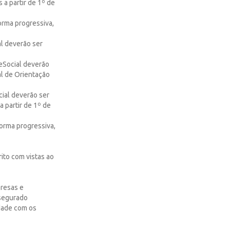
 a partir de 1º de
forma progressiva,
al deverão ser
 eSocial deverão
al de Orientação
cial deverão ser
a partir de 1º de
forma progressiva,
ito com vistas ao
presas e
 segurado
idade com os