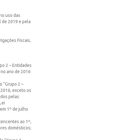
o uso das
il de 2019 e pela
igações Fiscais,
po 2 – Entidades
o no ano de 2016
o “Grupo 2 –
 2016, exceto os
idos pelas
Lei
em 1º de julho
rtencentes ao 1º,
dores domésticos;