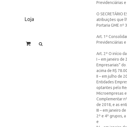
Previdenciárias e 
O SECRETÁRIO E
Loja
atribuições que lh
Portaria GME nº 3
Art. 1º Consolida
Previdenciárias e 
Art. 2º O início d
I – em janeiro de
Empresariais” do
acima de R$ 78.00
II – em julho de 
Entidades Empres
optantes pelo Re
Microempresas e 
Complementar nº 
de 2018, e as ent
III – em janeiro 
2º e 4º grupos, a
e