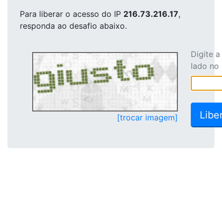
Para liberar o acesso
do IP
216.73.216.17
,
responda ao desafio abaixo.
Digite 
lado no
[trocar imagem]