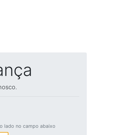
ança
nosco.
ao lado no campo abaixo