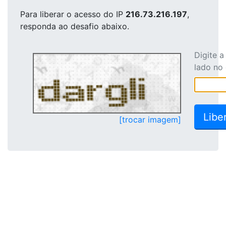
Para liberar o acesso
do IP
216.73.216.197
,
responda ao desafio abaixo.
Digite 
lado no
[trocar imagem]