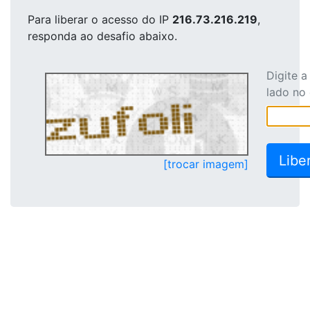
Para liberar o acesso
do IP
216.73.216.219
,
responda ao desafio abaixo.
Digite 
lado no
[trocar imagem]