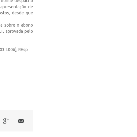
conforme despacho
apresentação de
postos, desde que
da sobre o abono
LT, aprovada pelo
03.2006), REsp