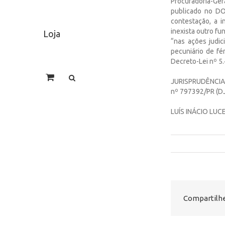
Procuradoria-Ger
publicado no D
contestação, a i
inexista outro f
Loja
“nas ações judi
pecuniário de fé
Decreto-Lei nº 5.
JURISPRUDÊNCIA: 
nº 797392/PR (DJ
LUÍS INÁCIO LU
Compartilhe