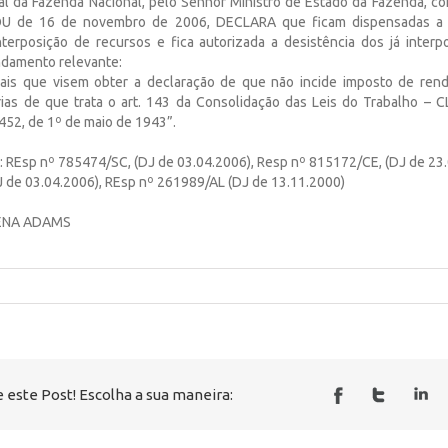
al da Fazenda Nacional, pelo Senhor Ministro de Estado da Fazenda, 
OU de 16 de novembro de 2006, DECLARA que ficam dispensadas a 
nterposição de recursos e fica autorizada a desistência dos já inter
undamento relevante:
ciais que visem obter a declaração de que não incide imposto de ren
rias de que trata o art. 143 da Consolidação das Leis do Trabalho – C
452, de 1º de maio de 1943”.
REsp nº 785474/SC, (DJ de 03.04.2006), Resp nº 815172/CE, (DJ de 23.
 de 03.04.2006), REsp nº 261989/AL (DJ de 13.11.2000)
CENA ADAMS
 este Post! Escolha a sua maneira: