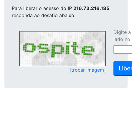
Para liberar o acesso
do IP
216.73.216.185
,
responda ao desafio abaixo.
Digite 
lado no
[trocar imagem]