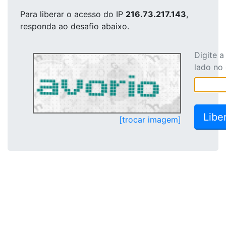
Para liberar o acesso
do IP
216.73.217.143
,
responda ao desafio abaixo.
Digite 
lado no
[trocar imagem]