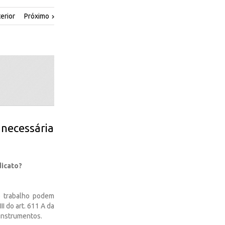
erior
Próximo
 necessária
dicato?
e trabalho podem
I do art. 611 A da
instrumentos.