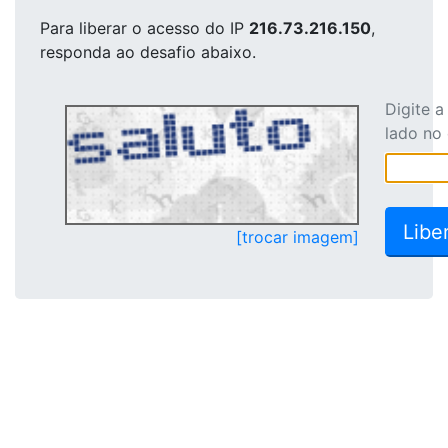
Para liberar o acesso
do IP
216.73.216.150
,
responda ao desafio abaixo.
Digite 
lado no
[trocar imagem]