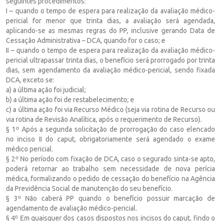
seguintes procedimentos:
I – quando o tempo de espera para realização da avaliação médico-
pericial for menor que trinta dias, a avaliação será agendada,
aplicando-se as mesmas regras do PP, inclusive gerando Data de
Cessação Administrativa – DCA, quando for o caso; e
II – quando o tempo de espera para realização da avaliação médico-
pericial ultrapassar trinta dias, o benefício será prorrogado por trinta
dias, sem agendamento da avaliação médico-pericial, sendo fixada
DCA, exceto se:
a) a última ação foi judicial;
b) a última ação foi de restabelecimento; e
c) a última ação foi via Recurso Médico (seja via rotina de Recurso ou
via rotina de Revisão Analítica, após o requerimento de Recurso).
§ 1º Após a segunda solicitação de prorrogação do caso elencado
no inciso II do caput, obrigatoriamente será agendado o exame
médico pericial.
§ 2º No período com fixação de DCA, caso o segurado sinta-se apto,
poderá retornar ao trabalho sem necessidade de nova perícia
médica, formalizando o pedido de cessação do benefício na Agência
da Previdência Social de manutenção do seu benefício.
§ 3º Não caberá PP quando o benefício possuir marcação de
agendamento de avaliação médico-pericial.
§ 4º Em quaisquer dos casos dispostos nos incisos do caput, findo o