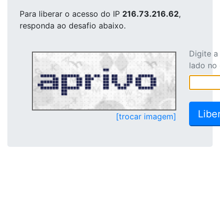
Para liberar o acesso
do IP
216.73.216.62
,
responda ao desafio abaixo.
Digite 
lado no
[trocar imagem]