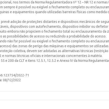
epcional, nos termos da Norma Regulamentadora nº 12 – NR 12 e normas té
nem sempre é possível ou exigível o fechamento completo ou enclausura
quinas e equipamentos quando utilizadas barreiras físicas como medida 
12 prevê adoção de proteções distantes e dispositivos mecânicos de segu
stáveis, dispositivos com autofechamento, dispositivo inibidor ou defletor
muito embora não propiciem o fechamento total ou enclausuramento da z
o as possibilidades de acesso ou reduzindo a probabilidade do acesso.
quando não for possível ou exigível o fechamento completo ou enclausur
cesso) das zonas de perigo das máquinas e equipamentos se utilizadas b
oteção coletiva, devem ser adotadas as alternativas técnicas (restrição
2 e normas técnicas oficiais e internacionais concernentes à matéria.
 155 e 200 da CLT e itens 12.5.1, 12.5.2 e Anexo IV da Norma Regulamenta
66.123754/2022-71
ra: 08/12/2022