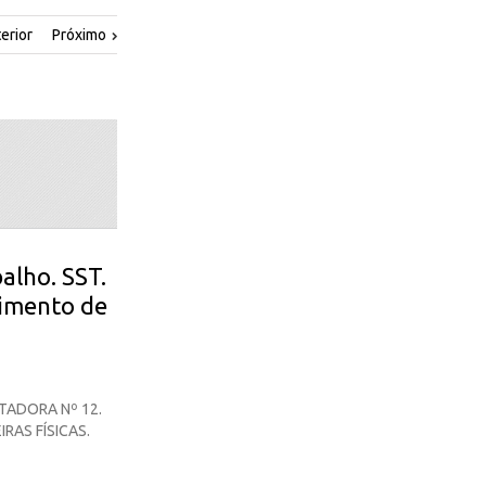
erior
Próximo
alho. SST.
imento de
ADORA Nº 12.
AS FÍSICAS.