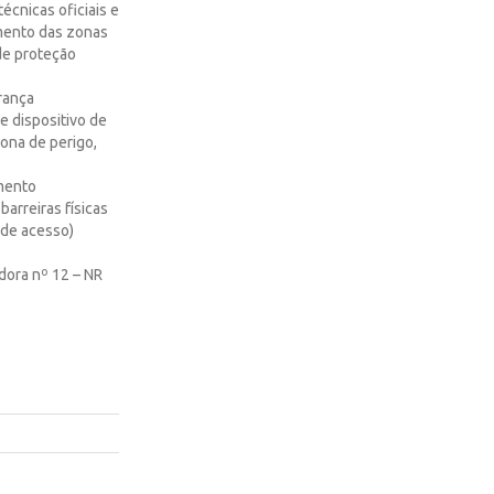
cnicas oficiais e
mento das zonas
de proteção
rança
 e dispositivo de
ona de perigo,
amento
arreiras físicas
 de acesso)
dora nº 12 – NR