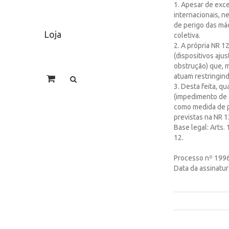
1. Apesar de exc
internacionais, 
de perigo das má
Loja
coletiva.
2. A própria NR 
(dispositivos aju
obstrução) que, 
atuam restringind
3. Desta feita, 
(impedimento de a
como medida de pr
previstas na NR 1
Base legal: Arts.
12.
Processo nº 199
Data da assinatu