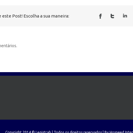
 este Post! Escolha a sua maneira:
entários.
Copyright 2014 © Legistrab | Todos os direitos reservados | By
Hospeed Inte