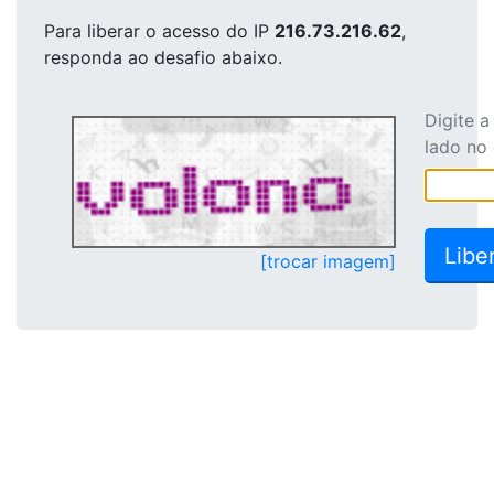
Para liberar o acesso
do IP
216.73.216.62
,
responda ao desafio abaixo.
Digite 
lado no
[trocar imagem]