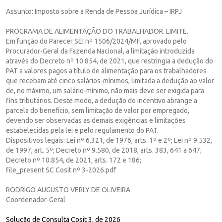
Assunto: Imposto sobre a Renda de Pessoa Jurídica – IRPJ
PROGRAMA DE ALIMENTAÇÃO DO TRABALHADOR. LIMITE.
Em função do Parecer SEI nº 1506/2024/MF, aprovado pelo
Procurador-Geral da Fazenda Nacional, a limitação introduzida
através do Decreto nº 10.854, de 2021, que restringia a dedução do
PAT a valores pagos a título de alimentação para os trabalhadores
que recebam até cinco salários-mínimos, limitada a dedução ao valor
de, no máximo, um salário-mínimo, não mais deve ser exigida para
fins tributários. Deste modo, a dedução do incentivo abrange a
parcela do benefício, sem limitação de valor por empregado,
devendo ser observadas as demais exigências e limitações
estabelecidas pela lei e pelo regulamento do PAT.
Dispositivos legais: Lei nº 6.321, de 1976, arts. 1º e 2º; Lei nº 9.532,
de 1997, art. 5º; Decreto nº 9.580, de 2018, arts. 383, 641 a 647;
Decreto nº 10.854, de 2021, arts. 172 e 186;
file_present SC Cosit nº 3-2026.pdf
RODRIGO AUGUSTO VERLY DE OLIVEIRA
Coordenador-Geral
Solução de Consulta Cosit 3, de 2026