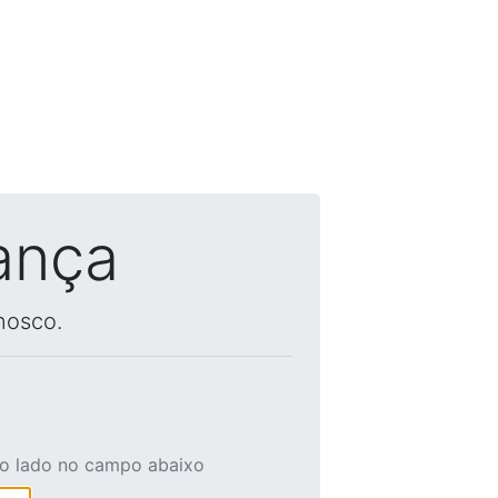
ança
nosco.
ao lado no campo abaixo