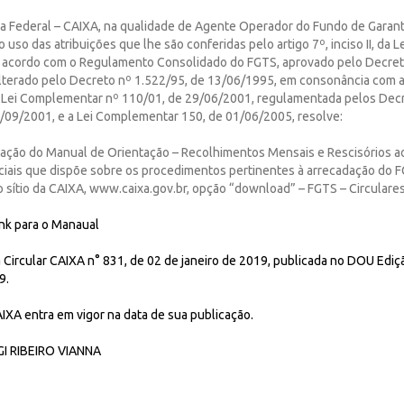
a Federal – CAIXA, na qualidade de Agente Operador do Fundo de Garan
 uso das atribuições que lhe são conferidas pelo artigo 7º, inciso II, da L
 acordo com o Regulamento Consolidado do FGTS, aprovado pelo Decret
lterado pelo Decreto nº 1.522/95, de 13/06/1995, em consonância com a 
 Lei Complementar nº 110/01, de 29/06/2001, regulamentada pelos Dec
1/09/2001, e a Lei Complementar 150, de 01/06/2005, resolve:
ização do Manual de Orientação – Recolhimentos Mensais e Rescisórios a
ciais que dispõe sobre os procedimentos pertinentes à arrecadação do F
no sítio da CAIXA, www.caixa.gov.br, opção “download” – FGTS – Circular
ink para o Manaual
a Circular CAIXA n° 831, de 02 de janeiro de 2019, publicada no DOU Edi
9.
CAIXA entra em vigor na data de sua publicação.
I RIBEIRO VIANNA