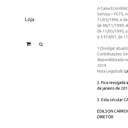
A Caixa Econômic
Serviço – FGTS, no
Loja
11/05/1990, e de
de 08/11/1990, a
de 11/03/1995, a
e 3.914/01, de 1
1 Divulgar atual
Contribuições So
disponibilizada 
2019.
Nota Legistrab:
L
2. Fica revogada 
de janeiro de 201
3. Esta circular 
EDILSON CARROG
DIRETOR