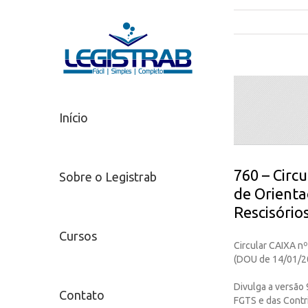
Início
760 – Circ
Sobre o Legistrab
de Orient
Rescisório
Cursos
Circular CAIXA nº
(DOU de 14/01/2
Divulga a versão
Contato
FGTS e das Contri