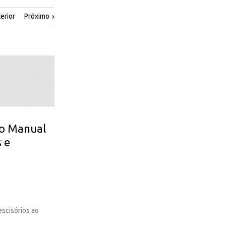
erior
Próximo
 do Manual
 e
scisórios ao