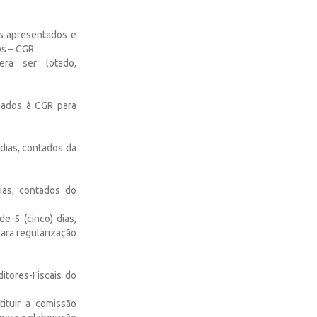
os apresentados e
s – CGR.
erá ser lotado,
nhados à CGR para
 dias, contados da
ias, contados do
e 5 (cinco) dias,
ara regularização
itores-Fiscais do
ituir a comissão