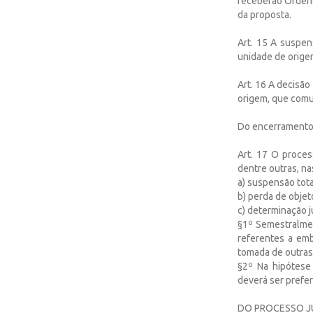
receberão Ordens
da proposta.
Art. 15 A suspen
unidade de orige
Art. 16 A decisão
origem, que comu
Do encerramento 
Art. 17 O proces
dentre outras, na
a) suspensão tota
b) perda de objet
c) determinação j
§1º Semestralmen
referentes a emb
tomada de outras
§2º Na hipótese
deverá ser prefer
DO PROCESSO J