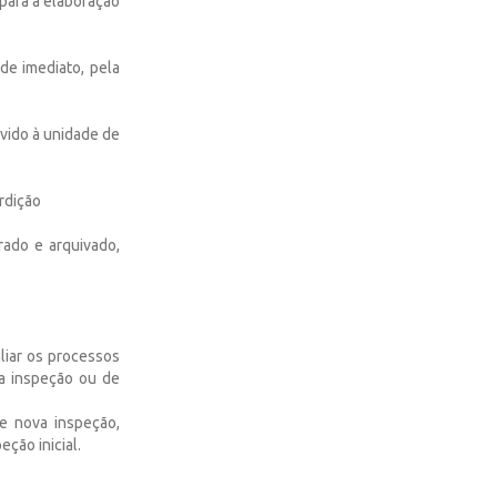
para a elaboração
de imediato, pela
lvido à unidade de
rdição
rado e arquivado,
liar os processos
va inspeção ou de
e nova inspeção,
ção inicial.