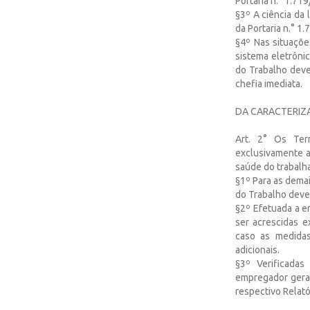
Portaria n.° 1.71
§3º A ciência da 
da Portaria n.° 1
§4º Nas situaçõ
sistema eletrônic
do Trabalho deve
chefia imediata.
DA CARACTERIZA
Art. 2° Os Ter
exclusivamente a
saúde do trabalh
§1º Para as demai
do Trabalho deve 
§2º Efetuada a e
ser acrescidas e
caso as medidas
adicionais.
§3º Verificadas
empregador gerad
respectivo Relató