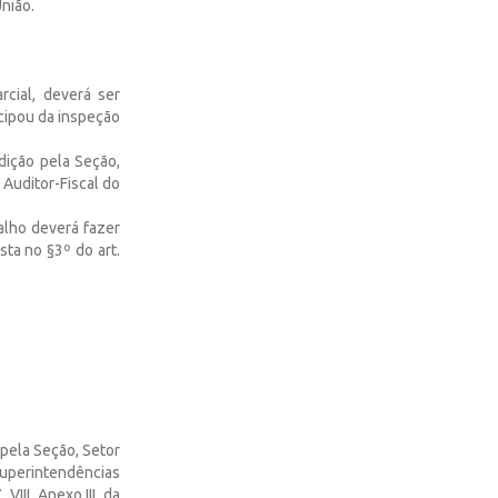
União.
cial, deverá ser
cipou da inspeção
dição pela Seção,
 Auditor-Fiscal do
alho deverá fazer
sta no §3º do art.
 pela Seção, Setor
uperintendências
 VIII, Anexo III, da