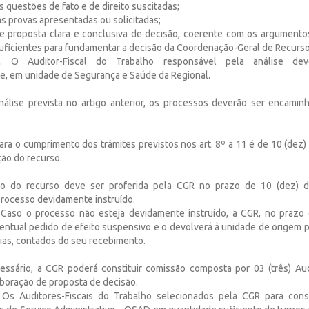
as questões de fato e de direito suscitadas;
as provas apresentadas ou solicitadas;
e proposta clara e conclusiva de decisão, coerente com os argument
ficientes para fundamentar a decisão da Coordenação-Geral de Recurso
o. O Auditor-Fiscal do Trabalho responsável pela análise dev
e, em unidade de Segurança e Saúde da Regional.
nálise prevista no artigo anterior, os processos deverão ser encami
ara o cumprimento dos trâmites previstos nos art. 8º a 11 é de 10 (dez)
ção do recurso.
ão do recurso deve ser proferida pela CGR no prazo de 10 (dez) d
rocesso devidamente instruído.
 Caso o processo não esteja devidamente instruído, a CGR, no prazo d
ventual pedido de efeito suspensivo e o devolverá à unidade de origem p
dias, contados do seu recebimento.
essário, a CGR poderá constituir comissão composta por 03 (três) Aud
aboração de proposta de decisão.
. Os Auditores-Fiscais do Trabalho selecionados pela CGR para const