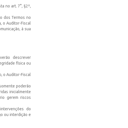
a no art. 7°, §2º,
ão dos Termos no
, o Auditor-Fiscal
omunicação, à sua
verão descrever
gridade física ou
, o Auditor-Fiscal
, somente poderão
idas inicialmente
rio gerem riscos
 intervenções do
o ou interdição e