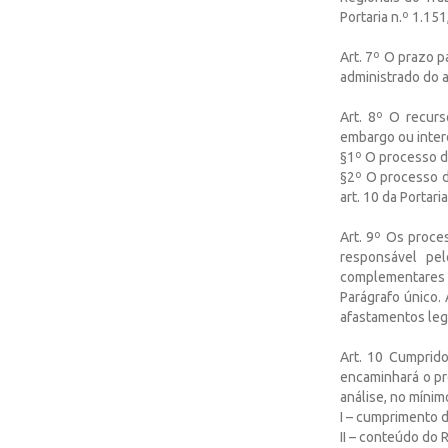
Portaria n.º 1.15
Art. 7º O prazo p
administrado do a
Art. 8º O recur
embargo ou inter
§1º O processo de
§2º O processo d
art. 10 da Portari
Art. 9º Os proce
responsável pe
complementares n
Parágrafo único.
afastamentos leg
Art. 10 Cumprido
encaminhará o pr
análise, no mínimo
I – cumprimento d
II – conteúdo do 