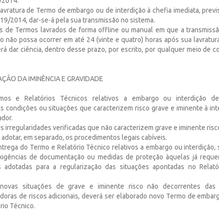
9/2014.
lavratura de Termo de embargo ou de interdição à chefia imediata, previst
.719/2014, dar-se-á pela sua transmissão no sistema.
es de Termos lavrados de forma offline ou manual em que a transmiss
o não possa ocorrer em até 24 (vinte e quatro) horas após sua lavratura
rá dar ciência, dentro desse prazo, por escrito, por qualquer meio de c
ÇÃO DA IMINÊNCIA E GRAVIDADE
mos e Relatórios Técnicos relativos a embargo ou interdição de
s condições ou situações que caracterizem risco grave e iminente à inte
ador.
s irregularidades verificadas que não caracterizem grave e iminente risco
adotar, em separado, os procedimentos legais cabíveis.
ntrega do Termo e Relatório Técnico relativos a embargo ou interdição
xigências de documentação ou medidas de proteção àquelas já requer
 adotadas para a regularização das situações apontadas no Relató
 novas situações de grave e iminente risco não decorrentes das
oras de riscos adicionais, deverá ser elaborado novo Termo de embarg
rio Técnico.