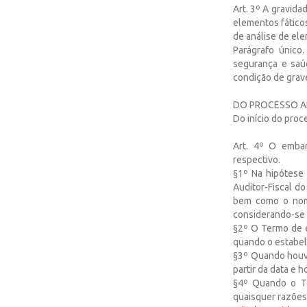
Art. 3º A gravida
elementos fático
de análise de el
Parágrafo único
segurança e saú
condição de grave
DO PROCESSO A
Do início do proc
Art. 4º O embar
respectivo.
§1º Na hipótese
Auditor-Fiscal do
bem como o nome
considerando-se 
§2º O Termo de e
quando o estabele
§3º Quando houve
partir da data e h
§4º Quando o Te
quaisquer razões,