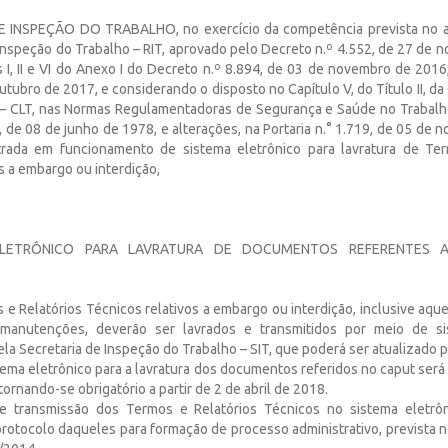
INSPEÇÃO DO TRABALHO, no exercício da competência prevista no art.
nspeção do Trabalho – RIT, aprovado pelo Decreto n.º 4.552, de 27 de 
os I, II e VI do Anexo I do Decreto n.º 8.894, de 03 de novembro de 2016,
utubro de 2017, e considerando o disposto no Capítulo V, do Título II, d
 – CLT, nas Normas Regulamentadoras de Segurança e Saúde no Trabalh
4, de 08 de junho de 1978, e alterações, na Portaria n.° 1.719, de 05 de
ada em funcionamento de sistema eletrônico para lavratura de Ter
s a embargo ou interdição,
LETRÔNICO PARA LAVRATURA DE DOCUMENTOS REFERENTES
 e Relatórios Técnicos relativos a embargo ou interdição, inclusive aqu
anutenções, deverão ser lavrados e transmitidos por meio de si
ela Secretaria de Inspeção do Trabalho – SIT, que poderá ser atualizado 
ema eletrônico para a lavratura dos documentos referidos no caput será 
tornando-se obrigatório a partir de 2 de abril de 2018.
 e transmissão dos Termos e Relatórios Técnicos no sistema eletrô
otocolo daqueles para formação de processo administrativo, prevista no a