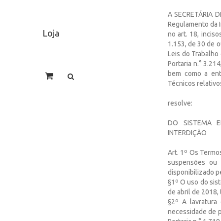
A SECRETÁRIA DE 
Regulamento da I
Loja
no art. 18, incis
1.153, de 30 de o
Leis do Trabalho
Portaria n.° 3.21
bem como a entr
Técnicos relativo
resolve:
DO SISTEMA E
INTERDIÇÃO
Art. 1º Os Termos
suspensões ou m
disponibilizado p
§1º O uso do sist
de abril de 2018, 
§2º A lavratura
necessidade de pr