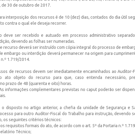
1, de 30 de outubro de 2017.
ara interposição dos recursos é de 10 (dez) dias, contados do dia útil seg
to contra o qual ele deseja recorrer.
so deve ser recebido e autuado em processo administrativo separad
dição, devendo as folhas ser numeradas.
 recurso deverá ser instruído com cópia integral do processo de embarg
e embargo ou interdição deverá permanecer na origem para cumprimen
a n.º 1.719/2014.
ssos de recursos devem ser imediatamente encaminhados ao Auditor-F
lo ato objeto do recurso para que, caso entenda necessário, pre
o prazo de 48 (quarenta e oito) horas.
 As informações complementares previstas no caput poderão ser dispe
ais.
 o disposto no artigo anterior, a chefia da unidade de Segurança e 
ocesso para outro Auditor-Fiscal do Trabalho para instrução, devendo s
, os seguintes critérios técnicos:
os requisitos formais do ato, de acordo com o art. 5º da Portaria n.º 1.71
Relatório Técnico;