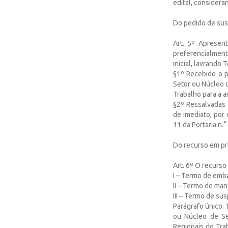
edital, consideran
Do pedido de sus
Art. 5º Apresen
preferencialment
inicial, lavrando
§1º Recebido o p
Setor ou Núcleo d
Trabalho para a a
§2º Ressalvadas 
de imediato, por 
11 da Portaria n.
Do recurso em pr
Art. 6º O recurso 
I – Termo de emba
II – Termo de ma
III – Termo de su
Parágrafo único. 
ou Núcleo de Se
Regionais do Trabal