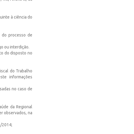
uinte à ciência do
o do processo de
o ou interdição.
to do disposto no
iscal do Trabalho
ste informações
nsadas no caso de
Saúde da Regional
er observados, na
9/2014;