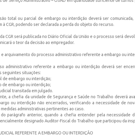
 de Serviço Administrativo – OSAD em quantidade suficiente de turnos 
são total ou parcial de embargo ou interdição deverá ser comunicada, 
m à CGR, podendo ser declarada a perda do objeto do recurso.
 da CGR será publicada no Diário Oficial da União e o processo será devo
nicará o teor da decisão ao empregador.
e arquivamento do processo administrativo referente a embargo ou inte
so administrativo referente a embargo ou interdição deverá ser encer
s seguintes situações:
l de embargo ou interdição;
o de embargo ou interdição;
udicial transitada em julgado.
te, a chefia da unidade de Segurança e Saúde no Trabalho deverá ava
argo ou interdição não encerrados, verificando a necessidade de no
 medidas administrativas pertinentes ao caso.
 do parágrafo anterior, quando a chefia entender pela necessidade d
encialmente designado Auditor-Fiscal do Trabalho que participou da inspe
UDICIAL REFERENTE A EMBARGO OU INTERDIÇÃO