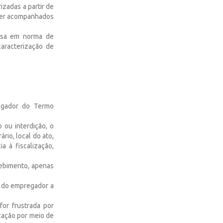
izadas a partir de
 ser acompanhados
essa em norma de
aracterização de
regador do Termo
ou interdição, o
rio, local do ato,
 à fiscalização,
cebimento, apenas
a do empregador a
or frustrada por
icação por meio de