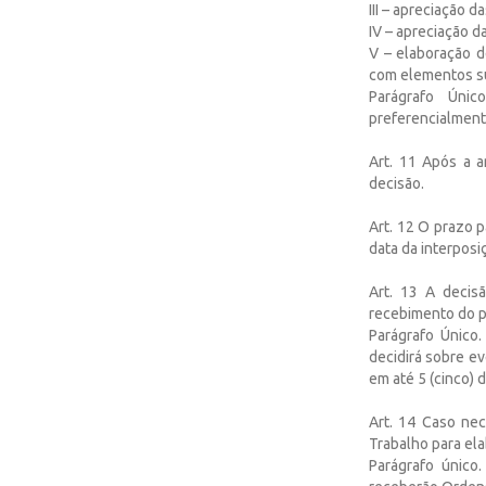
III – apreciação d
IV – apreciação d
V – elaboração d
com elementos su
Parágrafo Únic
preferencialment
Art. 11 Após a a
decisão.
Art. 12 O prazo p
data da interposi
Art. 13 A decis
recebimento do p
Parágrafo Único.
decidirá sobre e
em até 5 (cinco) 
Art. 14 Caso nec
Trabalho para el
Parágrafo único