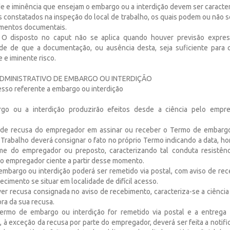
de e iminência que ensejam o embargo ou a interdição devem ser caracter
s constatados na inspeção do local de trabalho, os quais podem ou não
ementos documentais.
. O disposto no caput não se aplica quando houver previsão expr
de de que a documentação, ou ausência desta, seja suficiente para c
 e iminente risco.
DMINISTRATIVO DE EMBARGO OU INTERDIÇÃO
esso referente a embargo ou interdição
go ou a interdição produzirão efeitos desde a ciência pelo emp
 de recusa do empregador em assinar ou receber o Termo de embargo 
 Trabalho deverá consignar o fato no próprio Termo indicando a data, horá
 do empregador ou preposto, caracterizando tal conduta resistência
o empregador ciente a partir desse momento.
mbargo ou interdição poderá ser remetido via postal, com aviso de re
cimento se situar em localidade de difícil acesso.
r recusa consignada no aviso de recebimento, caracteriza-se a ciênci
ora da sua recusa.
rmo de embargo ou interdição for remetido via postal e a entrega f
 à exceção da recusa por parte do empregador, deverá ser feita a notif