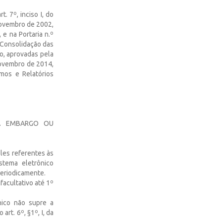
 7º, inciso I, do
novembro de 2002,
 e na Portaria n.º
a Consolidação das
o, aprovadas pela
 novembro de 2014,
mos e Relatórios
 A EMBARGO OU
eles referentes às
stema eletrônico
periodicamente.
facultativo até 1º
nico não supre a
rt. 6º, §1º, I, da