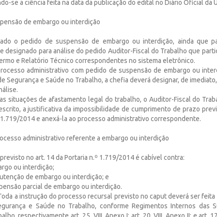
do-se a ciência feita na data da publicação do edital no Diário Oficial da 
pensão de embargo ou interdição
tado o pedido de suspensão de embargo ou interdição, ainda que par
e designado para análise do pedido Auditor-Fiscal do Trabalho que parti
 Termo e Relatório Técnico correspondentes no sistema eletrônico.
rocesso administrativo com pedido de suspensão de embargo ou inter
e Segurança e Saúde no Trabalho, a chefia deverá designar, de imediato,
nálise.
as situações de afastamento legal do trabalho, o Auditor-Fiscal do Trab
escrito, a justificativa da impossibilidade de cumprimento de prazo previ
° 1.719/2014 e anexá-la ao processo administrativo correspondente.
ocesso administrativo referente a embargo ou interdição
previsto no art. 14 da Portaria n.º 1.719/2014 é cabível contra:
rgo ou interdição;
nutenção de embargo ou interdição; e
spensão parcial de embargo ou interdição.
Toda a instrução do processo recursal previsto no caput deverá ser feita
gurança e Saúde no Trabalho, conforme Regimentos Internos das S
ho, respectivamente art. 25, VIII, Anexo I; art. 20, VIII, Anexo II; e art. 17,