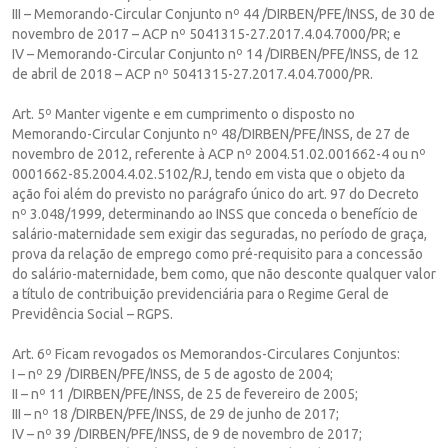
III – Memorando-Circular Conjunto nº 44 /DIRBEN/PFE/INSS, de 30 de
novembro de 2017 – ACP nº 5041315-27.2017.4.04.7000/PR; e
IV – Memorando-Circular Conjunto nº 14 /DIRBEN/PFE/INSS, de 12
de abril de 2018 – ACP nº 5041315-27.2017.4.04.7000/PR.
Art. 5º Manter vigente e em cumprimento o disposto no
Memorando-Circular Conjunto nº 48/DIRBEN/PFE/INSS, de 27 de
novembro de 2012, referente à ACP nº 2004.51.02.001662-4 ou nº
0001662-85.2004.4.02.5102/RJ, tendo em vista que o objeto da
ação foi além do previsto no parágrafo único do art. 97 do Decreto
nº 3.048/1999, determinando ao INSS que conceda o benefício de
salário-maternidade sem exigir das seguradas, no período de graça,
prova da relação de emprego como pré-requisito para a concessão
do salário-maternidade, bem como, que não desconte qualquer valor
a título de contribuição previdenciária para o Regime Geral de
Previdência Social – RGPS.
Art. 6º Ficam revogados os Memorandos-Circulares Conjuntos:
I – nº 29 /DIRBEN/PFE/INSS, de 5 de agosto de 2004;
II – nº 11 /DIRBEN/PFE/INSS, de 25 de fevereiro de 2005;
III – nº 18 /DIRBEN/PFE/INSS, de 29 de junho de 2017;
IV – nº 39 /DIRBEN/PFE/INSS, de 9 de novembro de 2017;