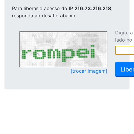
Para liberar o acesso
do IP
216.73.216.218
,
responda ao desafio abaixo.
Digite 
lado no
[trocar imagem]