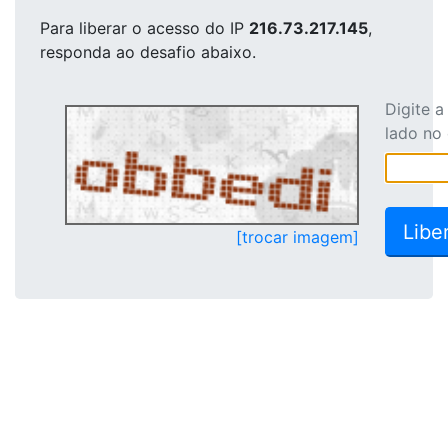
Para liberar o acesso
do IP
216.73.217.145
,
responda ao desafio abaixo.
Digite 
lado no
[trocar imagem]