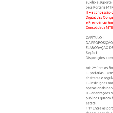
auxílio e suporte
pela Portaria MTP
III – a concessão
Digital das Obrig
e Previdência. (i
Consolidada MTE 
CAPÍTULO I
DA PROPOSIÇÃO
ELABORAÇÃO DE
Seção I
Disposições com
Art. 2º Para os fi
I – portarias – a
abstratas e regul
II – instruções 
operacionais nec
III – orientações
públicos quanto à
estatal.
§ 1º Entre as por