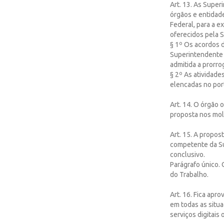
Art. 13. As Supe
órgãos e entidade
Federal, para a e
oferecidos pela S
§ 1º Os acordos 
Superintendente R
admitida a prorro
§ 2º As atividade
elencadas no port
Art. 14. O órgão 
proposta nos mol
Art. 15. A propos
competente da Su
conclusivo.
Parágrafo único.
do Trabalho.
Art. 16. Fica apr
em todas as situa
serviços digitais