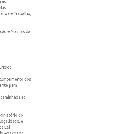
a às
nte.
ário de Trabalho,
ação e Normas da
urídico
scumprimento dos
nente para
encaminhada ao
Ministério do
legalidade, a
da Lei
do Anexo I do