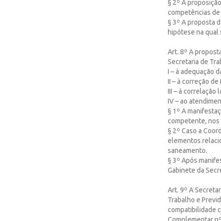
§ 2º A proposição
competências de d
§ 3º A proposta d
hipótese na qual 
Art. 8º A propost
Secretaria de Tr
I – à adequação da
II – à correção d
III – à correlação
IV – ao atendimen
§ 1º A manifestaç
competente, nos t
§ 2º Caso a Coor
elementos relacio
saneamento.
§ 3º Após manife
Gabinete da Secre
Art. 9º A Secreta
Trabalho e Previd
compatibilidade c
Complementar nº 7