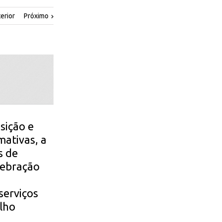
erior
Próximo
sição e
mativas, a
s de
lebração
serviços
alho