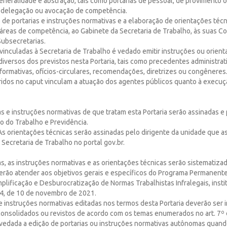
neralidade e abstração, tais como portarias de pessoal, de provimento 
e delegação ou avocação de competência.
 de portarias e instruções normativas e a elaboração de orientações téc
áreas de competência, ao Gabinete da Secretaria de Trabalho, às suas 
Subsecretarias.
vinculadas à Secretaria de Trabalho é vedado emitir instruções ou orien
iversos dos previstos nesta Portaria, tais como precedentes administrat
nformativas, ofícios-circulares, recomendações, diretrizes ou congêneres
ridos no caput vinculam a atuação dos agentes públicos quanto à execuç
ias e instruções normativas de que tratam esta Portaria serão assinadas e
o do Trabalho e Previdência.
As orientações técnicas serão assinadas pelo dirigente da unidade que a
 Secretaria de Trabalho no portal gov.br.
ias, as instruções normativas e as orientações técnicas serão sistematiz
erão atender aos objetivos gerais e específicos do Programa Permanent
plificação e Desburocratização de Normas Trabalhistas Infralegais, insti
4, de 10 de novembro de 2021.
 e instruções normativas editadas nos termos desta Portaria deverão ser
consolidados ou revistos de acordo com os temas enumerados no art. 7º
vedada a edição de portarias ou instruções normativas autônomas quando