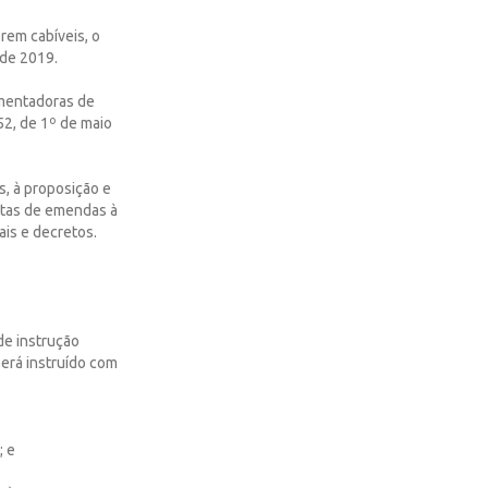
orem cabíveis, o
 de 2019.
amentadoras de
52, de 1º de maio
s, à proposição e
stas de emendas à
ais e decretos.
de instrução
será instruído com
; e