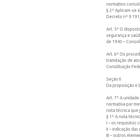
normativo conso
§ 2º Aplicam-se à
Decreto nº 9.191
Art. 5º O dispost
segurança e saúde
de 1943 – Consoli
Art. 6º Os proced
tramitação de at
Constituição Fede
Seção II
Da proposição e t
Art. 7º A unidade
normativa por mei
nota técnica que j
§ 1º A nota técni
I – os requisitos 
II – indicação da
III – outros ele