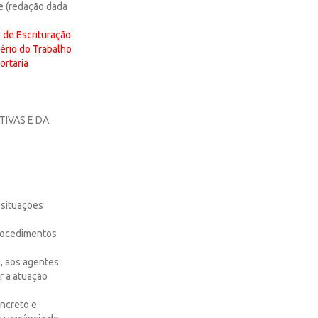
 e (redação dada
o de Escrituração
tério do Trabalho
ortaria
IVAS E DA
 situações
procedimentos
o, aos agentes
r a atuação
oncreto e