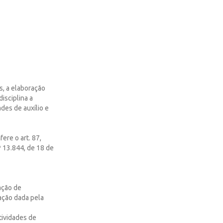
s, a elaboração
isciplina a
des de auxílio e
re o art. 87,
nº 13.844, de 18 de
ação de
dação dada pela
tividades de