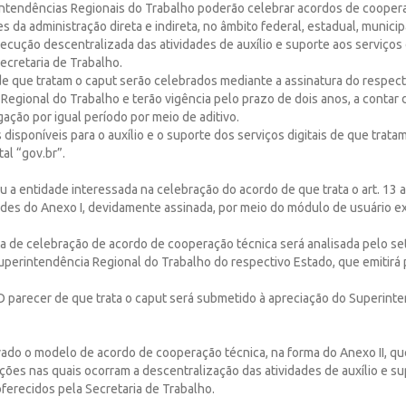
rintendências Regionais do Trabalho poderão celebrar acordos de cooper
s da administração direta e indireta, no âmbito federal, estadual, municipa
xecução descentralizada das atividades de auxílio e suporte aos serviços 
ecretaria de Trabalho.
de que tratam o caput serão celebrados mediante a assinatura do respect
egional do Trabalho e terão vigência pelo prazo de dois anos, a contar d
gação por igual período por meio de aditivo.
s disponíveis para o auxílio e o suporte dos serviços digitais de que trata
al “gov.br”.
ou a entidade interessada na celebração do acordo de que trata o art. 13
des do Anexo I, devidamente assinada, por meio do módulo de usuário ex
ta de celebração de acordo de cooperação técnica será analisada pelo se
perintendência Regional do Trabalho do respectivo Estado, que emitirá 
 O parecer de que trata o caput será submetido à apreciação do Superint
ovado o modelo de acordo de cooperação técnica, na forma do Anexo II, q
ções nas quais ocorram a descentralização das atividades de auxílio e s
 oferecidos pela Secretaria de Trabalho.