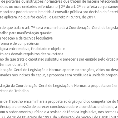
 de portarias ou instruções normativas que tratem de matéria relacionad
uas ou mais unidades referidas no § 2º do art. 2º será feita conjuntame
e portaria poderá ser submetida à consulta pública por decisão do Secret
se aplicará, no que for cabível, o Decreto nº 9.191, de 2017.
a de que trata o art. 7º será encaminhada à Coordenação-Geral de Legisl
abalho para manifestação quanto:
 redação e da técnica legislativa;
e forma e de competência;
 lógica entre motivo, finalidade e objeto; e
to aos demais requisitos desta Portaria.
ão de que trata o caput não substitui o parecer a ser emitido pelo órgão j
ermos do art. 9º.
denação-Geral de Legislação e Normas aponte incorreções, vícios ou de
nados nos incisos do caput, a proposta será restituída à unidade propo
stação da Coordenação-Geral de Legislação e Normas, a proposta será 
taria de Trabalho.
ria de Trabalho encaminhará a proposta ao órgão jurídico competente do 
ência para emissão de parecer conclusivo sobre a constitucionalidade, a 
om o ordenamento jurídico e a revisão da técnica legislativa, nos termos 
3, de 10 de fevereiro de 1993, da Subseção I da Seção II do Capítulo III 