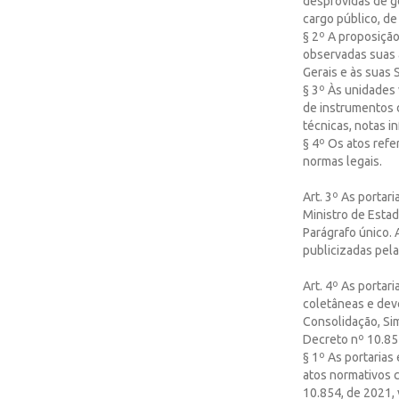
desprovidas de ge
cargo público, d
§ 2º A proposição
observadas suas 
Gerais e às suas 
§ 3º Às unidades 
de instrumentos d
técnicas, notas i
§ 4º Os atos refe
normas legais.
Art. 3º As portar
Ministro de Estad
Parágrafo único. 
publicizadas pela
Art. 4º As portar
coletâneas e dev
Consolidação, Sim
Decreto nº 10.85
§ 1º As portarias
atos normativos 
10.854, de 2021, 