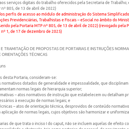
 aos serviços digitais do trabalho oferecidos pela Secretaria de Trabalho;
 nº 805, de 13 de abril de 2022)
 dos perfis de acesso ao módulo de administração do Sistema Simplificad
ações Previdenciárias, Trabalhistas e Fiscais – eSocial no âmbito do Minis
nserido pela Portaria MTP nº 805, de 13 de abril de 2022) (revogado pela P
nº 1, de 17 de dezembro de 2025)
 E TRAMITAÇÃO DE PROPOSTAS DE PORTARIAS E INSTRUÇÕES NORMAT
 ORIENTAÇÕES TÉCNICAS
uns
ns desta Portaria, consideram-se:
tos normativos dotados de generalidade e impessoalidade, que disciplinam
amentam normas legais de hierarquia superior;
normativas – atos normativos de instrução que estabelecem ou detalham 
essários à execução de normas legais; e
 técnicas – atos de orientação técnica, desprovidos de conteúdo normativ
 aplicação de normas legais, cujos objetivos são harmonizar e uniformiza
tarias de que trata o inciso I do caput, não se incluem aquelas de efeito c