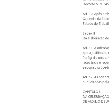
Decreto nº 9.745,
Art. 10. Após emi
Gabinete da Secre
Estado do Trabalh
Seção III
Da elaboração de
Art. 11. A orient
que a justificará,
Parágrafo único. 
relevância e repe
seguirá o procedi
Art. 12. As orien
publicizadas pela
CAPÍTULO II
DA CELEBRAÇÃO
DE AUXÍLIO E S