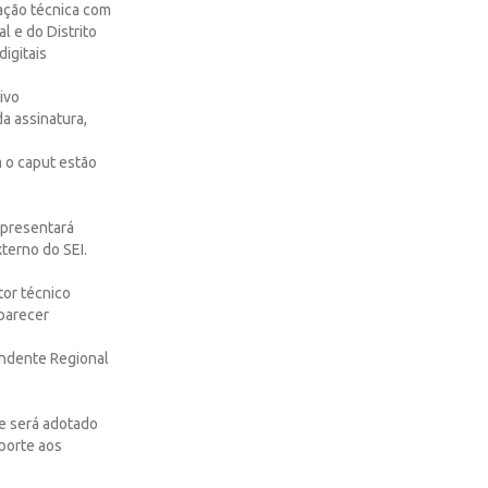
ação técnica com
l e do Distrito
digitais
ivo
a assinatura,
m o caput estão
 apresentará
terno do SEI.
tor técnico
parecer
endente Regional
ue será adotado
uporte aos