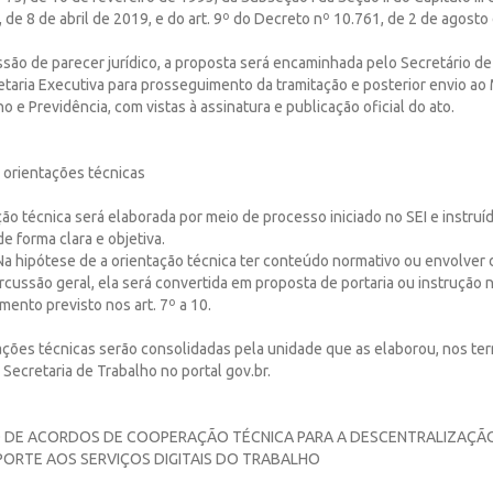
 de 8 de abril de 2019, e do art. 9º do Decreto nº 10.761, de 2 de agosto
ssão de parecer jurídico, a proposta será encaminhada pelo Secretário d
taria Executiva para prosseguimento da tramitação e posterior envio ao 
o e Previdência, com vistas à assinatura e publicação oficial do ato.
 orientações técnicas
ação técnica será elaborada por meio de processo iniciado no SEI e instruí
 de forma clara e objetiva.
Na hipótese de a orientação técnica ter conteúdo normativo ou envolver d
rcussão geral, ela será convertida em proposta de portaria ou instrução 
mento previsto nos art. 7º a 10.
tações técnicas serão consolidadas pela unidade que as elaborou, nos term
 Secretaria de Trabalho no portal gov.br.
 DE ACORDOS DE COOPERAÇÃO TÉCNICA PARA A DESCENTRALIZAÇÃO
UPORTE AOS SERVIÇOS DIGITAIS DO TRABALHO