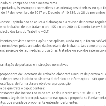
lidado ou compilado com o mesmo tema.
s portarias, às instruções normativas e às orientações técnicas, no que f
, de 1º de novembro de 2017 e o Decreto nº 10.139, de 28 de novembro
o neste Capítulo não se aplica à elaboração e à revisão de normas regul
 no trabalho, de que tratam o art. 155 e o art. 200 do Decreto-Lei nº 5.4
dação das Leis do Trabalho – CLT.
imentos previstos neste Capítulo se aplicam, ainda, no que forem cabívei
os normativos pelas unidades da Secretaria de Trabalho, tais como propo
ral, projetos de lei, medidas provisórias, tratados ou acordos internacion
ramitação de portarias e instruções normativas
 proponente da Secretaria de Trabalho elaborará a minuta de portaria ou 
o de processo iniciado no Sistema Eletrônico de Informações – SEI, que 
ustifique, de forma clara e objetiva, a proposição.
ca de que trata o caput conterá:
constantes dos incisos I ao VI do art. 32 do Decreto nº 9.191, de 2017;
s normas legais de hierarquia superior nas quais a proposta se fundamenta
mentos que a unidade proponente entender pertinentes.