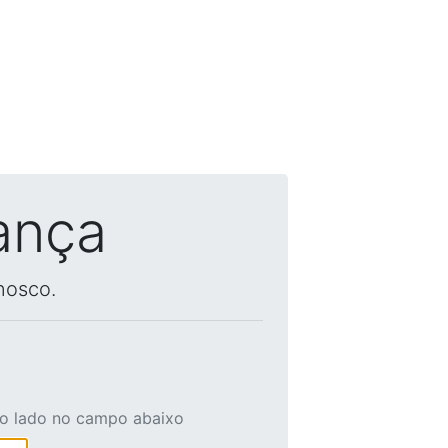
ança
nosco.
ao lado no campo abaixo