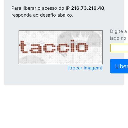
Para liberar o acesso
do IP
216.73.216.48
,
responda ao desafio abaixo.
Digite 
lado no
[trocar imagem]