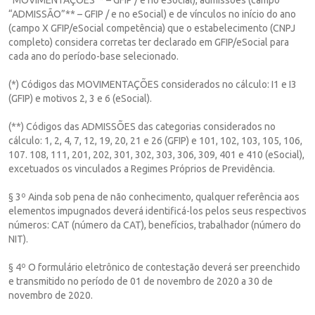
“ADMISSÃO”** – GFIP / e no eSocial) e de vínculos no início do ano
(campo X GFIP/eSocial competência) que o estabelecimento (CNPJ
completo) considera corretas ter declarado em GFIP/eSocial para
cada ano do período-base selecionado.
(*) Códigos das MOVIMENTAÇÕES considerados no cálculo: I1 e I3
(GFIP) e motivos 2, 3 e 6 (eSocial).
(**) Códigos das ADMISSÕES das categorias considerados no
cálculo: 1, 2, 4, 7, 12, 19, 20, 21 e 26 (GFIP) e 101, 102, 103, 105, 106,
107. 108, 111, 201, 202, 301, 302, 303, 306, 309, 401 e 410 (eSocial),
excetuados os vinculados a Regimes Próprios de Previdência.
§ 3º Ainda sob pena de não conhecimento, qualquer referência aos
elementos impugnados deverá identificá-los pelos seus respectivos
números: CAT (número da CAT), benefícios, trabalhador (número do
NIT).
§ 4º O formulário eletrônico de contestação deverá ser preenchido
e transmitido no período de 01 de novembro de 2020 a 30 de
novembro de 2020.