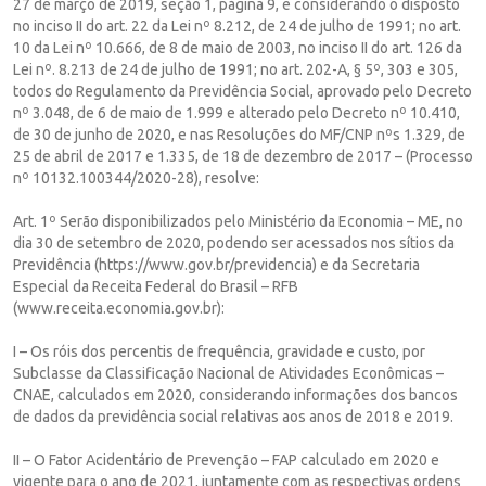
27 de março de 2019, seção 1, página 9, e considerando o disposto
no inciso II do art. 22 da Lei nº 8.212, de 24 de julho de 1991; no art.
10 da Lei nº 10.666, de 8 de maio de 2003, no inciso II do art. 126 da
Lei nº. 8.213 de 24 de julho de 1991; no art. 202-A, § 5º, 303 e 305,
todos do Regulamento da Previdência Social, aprovado pelo Decreto
nº 3.048, de 6 de maio de 1.999 e alterado pelo Decreto nº 10.410,
de 30 de junho de 2020, e nas Resoluções do MF/CNP nºs 1.329, de
25 de abril de 2017 e 1.335, de 18 de dezembro de 2017 – (Processo
nº 10132.100344/2020-28), resolve:
Art. 1º Serão disponibilizados pelo Ministério da Economia – ME, no
dia 30 de setembro de 2020, podendo ser acessados nos sítios da
Previdência (https://www.gov.br/previdencia) e da Secretaria
Especial da Receita Federal do Brasil – RFB
(www.receita.economia.gov.br):
I – Os róis dos percentis de frequência, gravidade e custo, por
Subclasse da Classificação Nacional de Atividades Econômicas –
CNAE, calculados em 2020, considerando informações dos bancos
de dados da previdência social relativas aos anos de 2018 e 2019.
II – O Fator Acidentário de Prevenção – FAP calculado em 2020 e
vigente para o ano de 2021, juntamente com as respectivas ordens