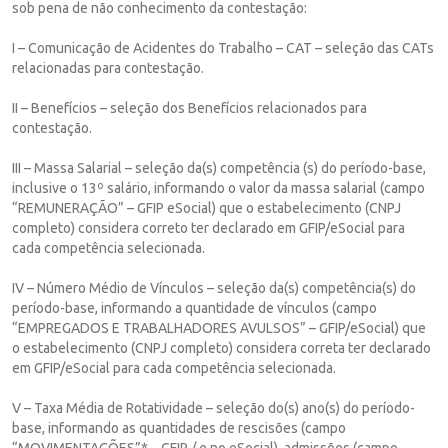
sob pena de não conhecimento da contestação:
I – Comunicação de Acidentes do Trabalho – CAT – seleção das CATs
relacionadas para contestação.
II – Benefícios – seleção dos Benefícios relacionados para
contestação.
III – Massa Salarial – seleção da(s) competência (s) do período-base,
inclusive o 13º salário, informando o valor da massa salarial (campo
“REMUNERAÇÃO” – GFIP eSocial) que o estabelecimento (CNPJ
completo) considera correto ter declarado em GFIP/eSocial para
cada competência selecionada.
IV – Número Médio de Vínculos – seleção da(s) competência(s) do
período-base, informando a quantidade de vínculos (campo
“EMPREGADOS E TRABALHADORES AVULSOS” – GFIP/eSocial) que
o estabelecimento (CNPJ completo) considera correta ter declarado
em GFIP/eSocial para cada competência selecionada.
V – Taxa Média de Rotatividade – seleção do(s) ano(s) do período-
base, informando as quantidades de rescisões (campo
“MOVIMENTAÇÕES”* – GFIP / e no eSocial), admissões (campo