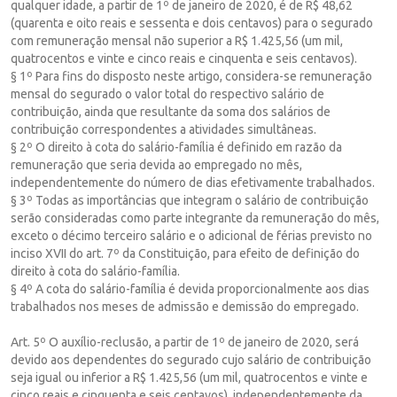
qualquer idade, a partir de 1º de janeiro de 2020, é de R$ 48,62
(quarenta e oito reais e sessenta e dois centavos) para o segurado
com remuneração mensal não superior a R$ 1.425,56 (um mil,
quatrocentos e vinte e cinco reais e cinquenta e seis centavos).
§ 1º Para fins do disposto neste artigo, considera-se remuneração
mensal do segurado o valor total do respectivo salário de
contribuição, ainda que resultante da soma dos salários de
contribuição correspondentes a atividades simultâneas.
§ 2º O direito à cota do salário-família é definido em razão da
remuneração que seria devida ao empregado no mês,
independentemente do número de dias efetivamente trabalhados.
§ 3º Todas as importâncias que integram o salário de contribuição
serão consideradas como parte integrante da remuneração do mês,
exceto o décimo terceiro salário e o adicional de férias previsto no
inciso XVII do art. 7º da Constituição, para efeito de definição do
direito à cota do salário-família.
§ 4º A cota do salário-família é devida proporcionalmente aos dias
trabalhados nos meses de admissão e demissão do empregado.
Art. 5º O auxílio-reclusão, a partir de 1º de janeiro de 2020, será
devido aos dependentes do segurado cujo salário de contribuição
seja igual ou inferior a R$ 1.425,56 (um mil, quatrocentos e vinte e
cinco reais e cinquenta e seis centavos), independentemente da