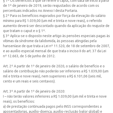
§ 1º Os benefícios a que se refere o caput, com data de início a partir
de 1º de janeiro de 2019, serão reajustados de acordo com os
percentuais indicados no Anexo I desta Portaria.
§ 2º Para os benefícios majorados por força da elevação do salário
mínimo para R$ 1.039,00 (um mil e trinta e nove reais), o referido
aumento deverá ser descontado quando da aplicação do reajuste de
que tratam o caput e o § 1º.
§ 3º Aplica-se o disposto neste artigo às pensões especiais pagas às
vítimas da síndrome da talidomida, às pessoas atingidas pela
hanseníase de que trata a Lei nº 11.520, de 18 de setembro de 2007,
e ao auxílio especial mensal de que trata o inciso II do art. 37 da Lei
nº 12.663, de 5 de junho de 2012.
Art. 2º A partir de 1º de janeiro de 2020, o salário de benefício e o
salário de contribuição não poderão ser inferiores a R$ 1.039,00 (um
mil e trinta e nove reais), nem superiores a R$ 6.101,06 (seis mil,
cento e um reais e seis centavos).
Art. 3º A partir de 1º de janeiro de 2020:
I – não terão valores inferiores a R$ 1.039,00 (um mil e trinta e nove
reais), os benefícios:
a) de prestação continuada pagos pelo INSS correspondentes a
aposentadorias, auxílio-doença, auxílio-reclusão (valor global) e