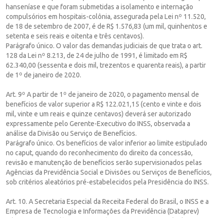
hanseníase e que foram submetidas a isolamento e internação
compulsórios em hospitais-colônia, assegurada pela Lei nº 11.520,
de 18 de setembro de 2007, é de R$ 1.576,83 (um mil, quinhentos e
setenta e seis reais e oitenta e três centavos).
Parágrafo único. O valor das demandas judiciais de que trata o art.
128 da Lei nº 8.213, de 24 de julho de 1991, é limitado em R$
62.340,00 (sessenta e dois mil, trezentos e quarenta reais), a partir
de 1º de janeiro de 2020.
Art. 9º A partir de 1º de janeiro de 2020, o pagamento mensal de
benefícios de valor superior a R$ 122.021,15 (cento e vinte e dois
mil, vinte e um reais e quinze centavos) deverá ser autorizado
expressamente pelo Gerente-Executivo do INSS, observada a
análise da Divisão ou Serviço de Benefícios.
Parágrafo único. Os benefícios de valor inferior ao limite estipulado
no caput, quando do reconhecimento do direito da concessão,
revisão e manutenção de benefícios serão supervisionados pelas
Agências da Previdência Social e Divisões ou Serviços de Benefícios,
sob critérios aleatórios pré-estabelecidos pela Presidência do INSS.
Art. 10. A Secretaria Especial da Receita Federal do Brasil, o INSS e a
Empresa de Tecnologia e Informações da Previdência (Dataprev)