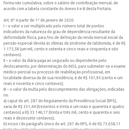
forma não cumulativa, sobre o salário de contribuição mensal, de
acordo com a tabela constante do Anexo II e III desta Portaria.
Art. 8º A partir de 1º de janeiro de 2020:
I – o valor a ser multiplicado pelo número total de pontos
indicadores da natureza do grau de dependência resultante da
deformidade física, para fins de definição da renda mensal inicial da
pensão especial devida às vítimas da síndrome de talidomida, é de R$
1.175,58 (um mil, cento e setenta e cinco reais e cinquenta e oito
centavos).
II – o valor da diária paga ao segurado ou dependente pelo
deslocamento, por determinação do INSS, para submeter-se a exame
médico-pericial ou processo de reabilitação profissional, em
localidade diversa da de sua residência, é de R$ 101,95 (cento e um
reais e noventa e cinco centavos);
III – o valor da multa pelo descumprimento das obrigações, indicadas
no:
a) caput do art. 287 do Regulamento da Previdência Social (RPS),
varia de R$ 331,44 (trezentos e trinta e um reais e quarenta e quatro
centavos) a R$ 33.146,17 (trinta e três mil, cento e quarenta e seis
reais e dezessete centavos);
b) inciso I do parágrafo único do art. 287 do RPS, é de R$ 73.658,11