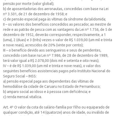
pensão por morte (valor global);
b) de aposentadorias dos aeronautas, concedidas com base na Lei
nº 3.501, de 21 de dezembro de 1958; e
c) de pensão especial paga às vítimas da síndrome da talidomida;
II – os valores dos benefícios concedidos ao pescador, ao mestre de
rede e ao patrão de pesca com as vantagens da Lei nº 1.756, de 5 de
dezembro de 1952, deverão corresponder, respectivamente, a 1
(uma), 2 (duas) e 3 (três) vezes o valor de R$ 1.039,00 (um mil e trinta
e nove reais), acrescidos de 20% (vinte por cento);
III – o benefício devido aos seringueiros e seus de pendentes,
concedido com base na Lei nº 7.986, de 28 de dezembro de 1989,
terá valor igual a R$ 2.078,00 (dois mil e setenta e oito reais);
IV – é de R$ 1.039,00 (um mil e trinta e nove reais), o valor dos
seguintes benefícios assistenciais pagos pelo Instituto Nacional do
Seguro Social – INSS:
a) pensão especial paga aos dependentes das vítimas de
hemodiálise da cidade de Caruaru no Estado de Pernambuco;
b) amparo social ao idoso e à pessoa com deficiência; e
c) renda mensal vitalícia.
Art. 4º O valor da cota do salário-família por filho ou equiparado de
qualquer condição, até 14 (quatorze) anos de idade, ou inválido de