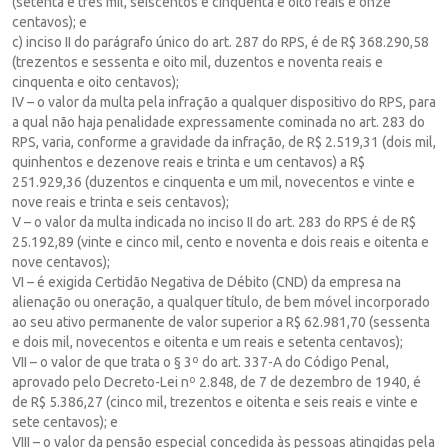
(setenta e três mil, seiscentos e cinquenta e oito reais e onze
centavos); e
c) inciso II do parágrafo único do art. 287 do RPS, é de R$ 368.290,58
(trezentos e sessenta e oito mil, duzentos e noventa reais e
cinquenta e oito centavos);
IV – o valor da multa pela infração a qualquer dispositivo do RPS, para
a qual não haja penalidade expressamente cominada no art. 283 do
RPS, varia, conforme a gravidade da infração, de R$ 2.519,31 (dois mil,
quinhentos e dezenove reais e trinta e um centavos) a R$
251.929,36 (duzentos e cinquenta e um mil, novecentos e vinte e
nove reais e trinta e seis centavos);
V – o valor da multa indicada no inciso II do art. 283 do RPS é de R$
25.192,89 (vinte e cinco mil, cento e noventa e dois reais e oitenta e
nove centavos);
VI – é exigida Certidão Negativa de Débito (CND) da empresa na
alienação ou oneração, a qualquer título, de bem móvel incorporado
ao seu ativo permanente de valor superior a R$ 62.981,70 (sessenta
e dois mil, novecentos e oitenta e um reais e setenta centavos);
VII – o valor de que trata o § 3º do art. 337-A do Código Penal,
aprovado pelo Decreto-Lei nº 2.848, de 7 de dezembro de 1940, é
de R$ 5.386,27 (cinco mil, trezentos e oitenta e seis reais e vinte e
sete centavos); e
VIII – o valor da pensão especial concedida às pessoas atingidas pela