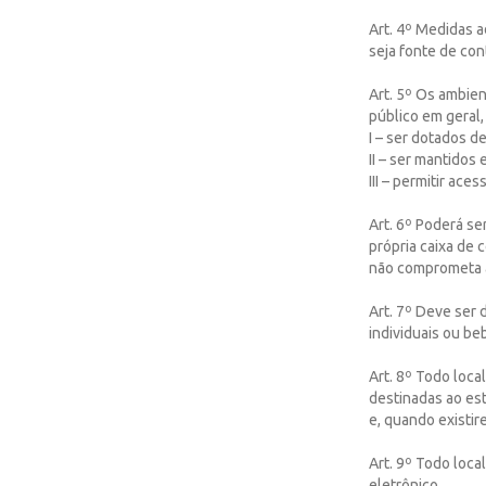
Art. 4º Medidas 
seja fonte de co
Art. 5º Os ambie
público em geral
I – ser dotados d
II – ser mantidos
III – permitir ace
Art. 6º Poderá se
própria caixa de 
não comprometa a
Art. 7º Deve ser 
individuais ou b
Art. 8º Todo loca
destinadas ao est
e, quando existir
Art. 9º Todo loca
eletrônico.