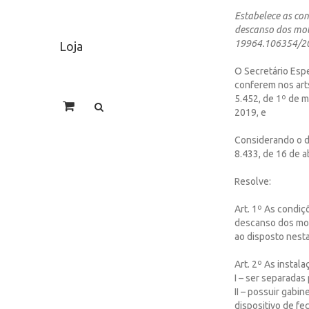
Estabelece as con
descanso dos moto
19964.106354/20
Loja
O Secretário Espe
conferem nos arts
5.452, de 1º de m
2019, e
Considerando o di
8.433, de 16 de a
Resolve:
Art. 1º As condiç
descanso dos mot
ao disposto nesta
Art. 2º As instal
I – ser separadas
II – possuir gabi
dispositivo de fe