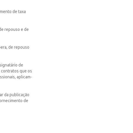
amento de taxa
 de repouso e de
pera, de repouso
signatário de
 contratos que os
ssionais, aplicam-
tar da publicação
 fornecimento de