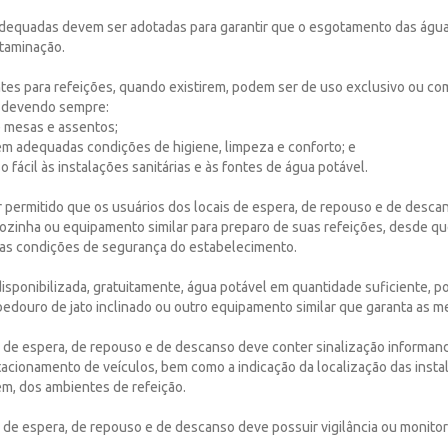
adequadas devem ser adotadas para garantir que o esgotamento das água
ntaminação.
ntes para refeições, quando existirem, podem ser de uso exclusivo ou co
, devendo sempre:
e mesas e assentos;
 em adequadas condições de higiene, limpeza e conforto; e
sso fácil às instalações sanitárias e às fontes de água potável.
r permitido que os usuários dos locais de espera, de repouso e de descan
cozinha ou equipamento similar para preparo de suas refeições, desde q
s condições de segurança do estabelecimento.
disponibilizada, gratuitamente, água potável em quantidade suficiente, 
ebedouro de jato inclinado ou outro equipamento similar que garanta as 
l de espera, de repouso e de descanso deve conter sinalização informan
acionamento de veículos, bem como a indicação da localização das instal
em, dos ambientes de refeição.
l de espera, de repouso e de descanso deve possuir vigilância ou monit