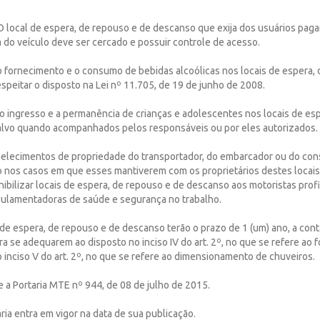
 O local de espera, de repouso e de descanso que exija dos usuários pag
 do veículo deve ser cercado e possuir controle de acesso.
 o fornecimento e o consumo de bebidas alcoólicas nos locais de espera,
peitar o disposto na Lei nº 11.705, de 19 de junho de 2008.
 o ingresso e a permanência de crianças e adolescentes nos locais de es
alvo quando acompanhados pelos responsáveis ou por eles autorizados.
abelecimentos de propriedade do transportador, do embarcador ou do con
 nos casos em que esses mantiverem com os proprietários destes locais
ibilizar locais de espera, de repouso e de descanso aos motoristas profi
ulamentadoras de saúde e segurança no trabalho.
s de espera, de repouso e de descanso terão o prazo de 1 (um) ano, a con
ara se adequarem ao disposto no inciso IV do art. 2º, no que se refere ao
 inciso V do art. 2º, no que se refere ao dimensionamento de chuveiros.
e a Portaria MTE nº 944, de 08 de julho de 2015.
aria entra em vigor na data de sua publicação.