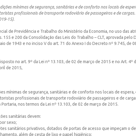
dições mínimas de segurança, sanitárias e de conforto nos locais de esper
ristas profissionais de transporte rodoviário de passageiros e de cargas.
19-15).
cial de Previdência e Trabalho do Ministério da Economia, no uso das at
. 155 e 200 da Consolidação das Leis do Trabalho – CLT, aprovada pelo 
aio de 1943 e no inciso V do art. 71 do Anexo I do Decreto nº 9.745, de 08
sposto no art. 9º da Lei nº 13.103, de 02 de março de 2015 e no Art. 4º 
bril de 2015,
ões mínimas de segurança, sanitárias e de conforto nos locais de espera,
oristas profissionais de transporte rodoviário de passageiros e de car
 Portaria, nos termos da Lei nº 13.103, de 02 de março de 2015.
ações sanitárias devem:
 por sexo;
netes sanitários privativos, dotados de portas de acesso que impeçam o 
chamento, além de cesta de lixo e papel higiênico;