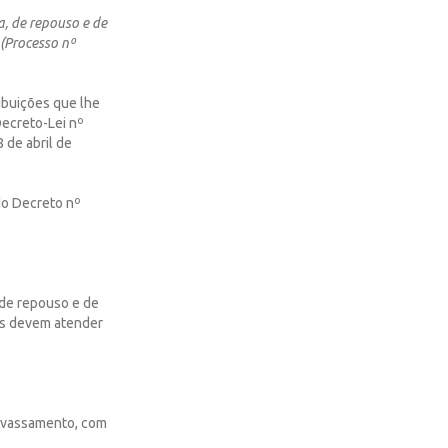
a, de repouso e de
 (Processo nº
ribuições que lhe
Decreto-Lei nº
 de abril de
do Decreto nº
 de repouso e de
gas devem atender
devassamento, com