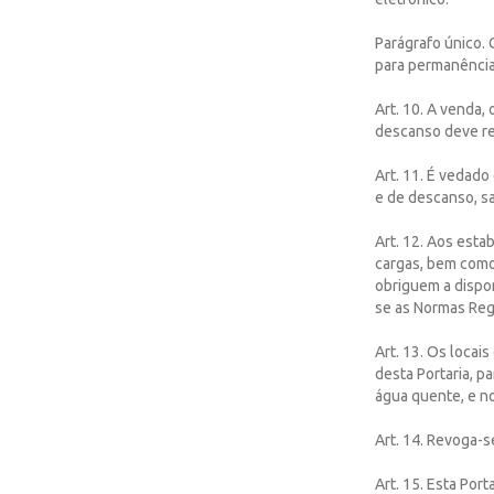
Parágrafo único.
para permanência
Art. 10. A venda,
descanso deve res
Art. 11. É vedado
e de descanso, s
Art. 12. Aos est
cargas, bem como
obriguem a dispon
se as Normas Reg
Art. 13. Os locai
desta Portaria, p
água quente, e no
Art. 14. Revoga-s
Art. 15. Esta Port