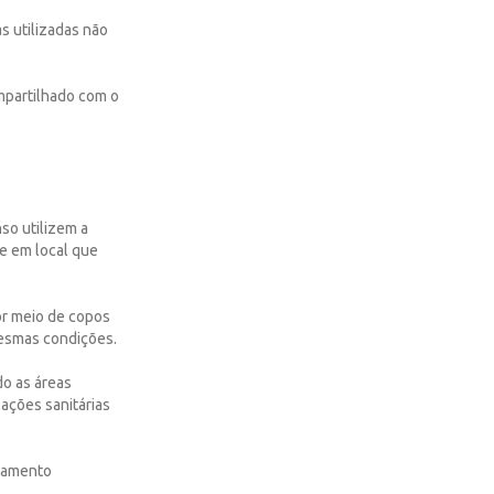
s utilizadas não
mpartilhado com o
so utilizem a
ue em local que
por meio de copos
mesmas condições.
do as áreas
ações sanitárias
oramento