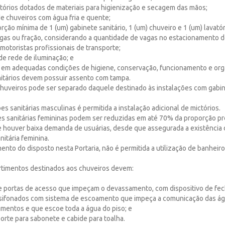
avatórios dotados de materiais para higienização e secagem das mãos;
de chuveiros com água fria e quente;
orção mínima de 1 (um) gabinete sanitário, 1 (um) chuveiro e 1 (um) lavatór
vagas ou fração, considerando a quantidade de vagas no estacionamento 
otoristas profissionais de transporte;
 de rede de iluminação; e
as em adequadas condições de higiene, conservação, funcionamento e org
nitários devem possuir assento com tampa.
chuveiros pode ser separado daquele destinado às instalações com gabin
ões sanitárias masculinas é permitida a instalação adicional de mictórios.
es sanitárias femininas podem ser reduzidas em até 70% da proporção pre
e houver baixa demanda de usuárias, desde que assegurada a existência
nitária feminina.
ento do disposto nesta Portaria, não é permitida a utilização de banheir
rtimentos destinados aos chuveiros devem:
 de portas de acesso que impeçam o devassamento, com dispositivo de fe
los sifonados com sistema de escoamento que impeça a comunicação das á
imentos e que escoe toda a água do piso; e
porte para sabonete e cabide para toalha.