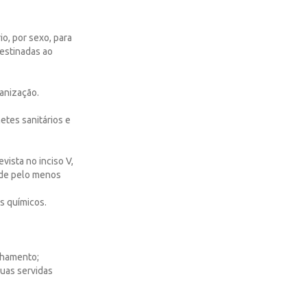
io, por sexo, para
destinadas ao
anização.
etes sanitários e
vista no inciso V,
 de pelo menos
os químicos.
chamento;
guas servidas