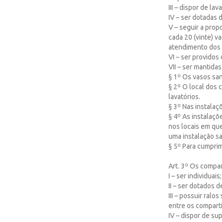
III – dispor de l
IV – ser dotadas 
V – seguir a prop
cada 20 (vinte) 
atendimento dos m
VI – ser providos
VII – ser mantid
§ 1º Os vasos sa
§ 2º O local dos 
lavatórios.
§ 3º Nas instalaç
§ 4º As instalaçõ
nos locais em qu
uma instalação sa
§ 5º Para cumprim
Art. 3º Os compa
I – ser individuais;
II – ser dotados
III – possuir ra
entre os compart
IV – dispor de su