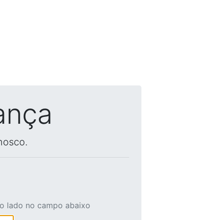
ança
nosco.
ao lado no campo abaixo