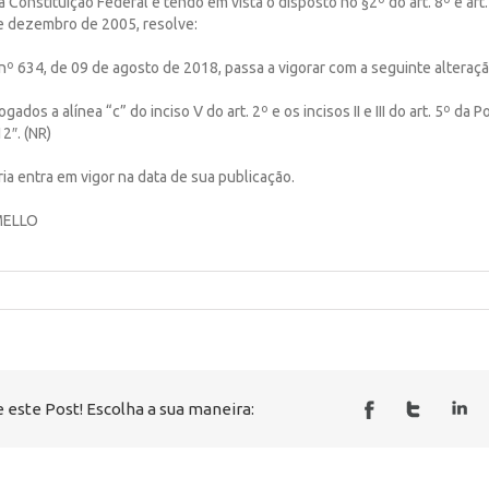
da Constituição Federal e tendo em vista o disposto no §2º do art. 8º e ar
de dezembro de 2005, resolve:
a nº 634, de 09 de agosto de 2018, passa a vigorar com a seguinte alteraçã
gados a alínea “c” do inciso V do art. 2º e os incisos II e III do art. 5º da P
2″. (NR)
ria entra em vigor na data de sua publicação.
MELLO
 este Post! Escolha a sua maneira: