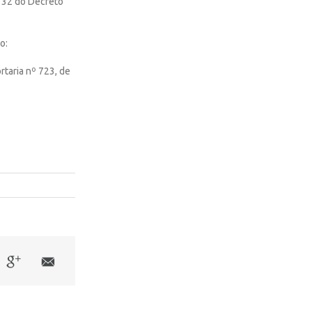
t. 32 do Decreto
o:
ortaria nº 723, de