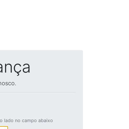
ança
nosco.
ao lado no campo abaixo