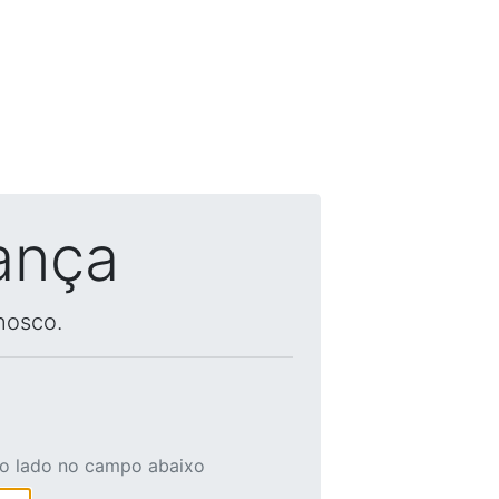
ança
nosco.
ao lado no campo abaixo