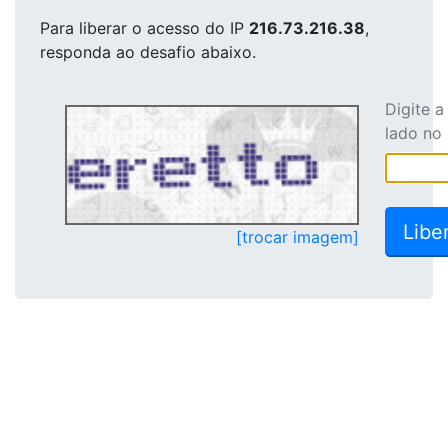
Para liberar o acesso
do IP
216.73.216.38
,
responda ao desafio abaixo.
Digite 
lado no
[trocar imagem]