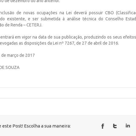
 30 de dezembro do ano anterior.
inclusão de novas ocupações na Lei deverá possuir CBO (Classificaç
do existente, e ser submetida à análise técnica do Conselho Estad
ão de Renda – CETERJ.
i entrará em vigor na data de sua publicação, produzindo os seus efeitos
revogadas as disposições da Lei nº 7267, de 27 de abril de 2016.
09 de março de 2017
 DE SOUZA
 este Post! Escolha a sua maneira: