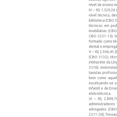
nível de ensino m
IV – R$ 1.529,26 
nível técnico, d
biblioteca (CBO 
técnicos em pod
imobiliárias (CB
CBO 3251-15); té
formado como téc
dental e emprega
V – R$ 2.306,45 (
(CBO 3132); téc
intérprete da Lí
3516); motorista
taxistas profiss
bem como aquel
excetuando-se o
Infantil e de En
eletrotécnica.
VI – R$ 2.899,7
administradore
advogados (CBO 
2511-20); fonoau