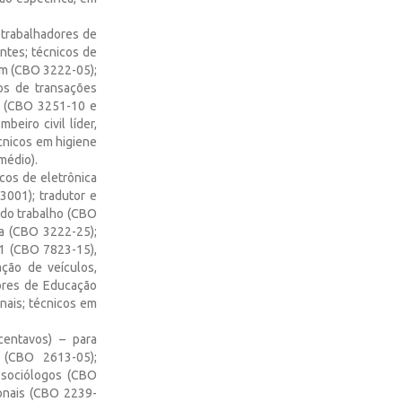
a trabalhadores de
ntes; técnicos de
em (CBO 3222-05);
os de transações
ia (CBO 3251-10 e
eiro civil líder,
cnicos em higiene
médio).
icos de eletrônica
001); tradutor e
 do trabalho (CBO
ca (CBO 3222-25);
11 (CBO 7823-15),
ão de veículos,
ores de Educação
nais; técnicos em
centavos) – para
 (CBO 2613-05);
 sociólogos (CBO
ionais (CBO 2239-