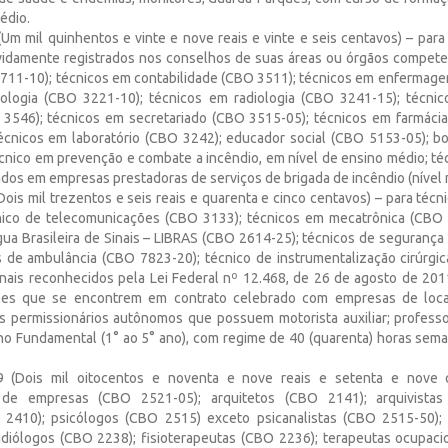
édio.
(Um mil quinhentos e vinte e nove reais e vinte e seis centavos) – par
evidamente registrados nos conselhos de suas áreas ou órgãos compete
3711-10); técnicos em contabilidade (CBO 3511); técnicos em enfermag
ologia (CBO 3221-10); técnicos em radiologia (CBO 3241-15); técnic
O 3546); técnicos em secretariado (CBO 3515-05); técnicos em farmác
cnicos em laboratório (CBO 3242); educador social (CBO 5153-05); bomb
nico em prevenção e combate a incêndio, em nível de ensino médio; té
dos em empresas prestadoras de serviços de brigada de incêndio (nível 
Dois mil trezentos e seis reais e quarenta e cinco centavos) – para técn
nico de telecomunicações (CBO 3133); técnicos em mecatrônica (CBO 3
ngua Brasileira de Sinais – LIBRAS (CBO 2614-25); técnicos de segurança
s de ambulância (CBO 7823-20); técnico de instrumentalização cirúrgi
ionais reconhecidos pela Lei Federal nº 12.468, de 26 de agosto de 20
es que se encontrem em contrato celebrado com empresas de locaç
s permissionários autônomos que possuem motorista auxiliar; profess
sino Fundamental (1° ao 5° ano), com regime de 40 (quarenta) horas sema
9 (Dois mil oitocentos e noventa e nove reais e setenta e nove 
s de empresas (CBO 2521-05); arquitetos (CBO 2141); arquivistas
2410); psicólogos (CBO 2515) exceto psicanalistas (CBO 2515-50);
diólogos (CBO 2238); fisioterapeutas (CBO 2236); terapeutas ocupac