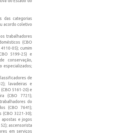
iva do Estado do
s das categorias
u acordo coletivo
 os trabalhadores
 domésticos (CBO
O 4110-05); cumim
(CBO 5199-25) e
de conservação,
o especializados;
classificadores de
2); lavadeiras e
s (CBO 5161-20) e
ira (CBO 7721);
trabalhadores do
dos (CBO 7641);
as (CBO 3221-30);
 apostas e jogos
52); ascensorista
ores em serviços