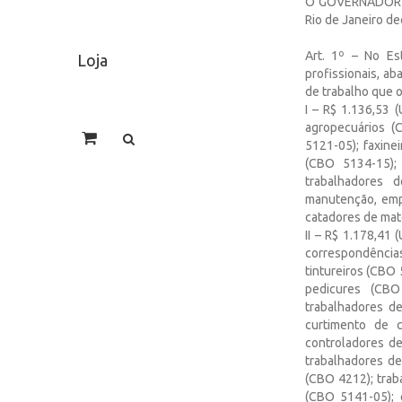
O GOVERNADOR DO
Rio de Janeiro de
Art. 1º – No Es
Loja
profissionais, a
de trabalho que o 
I – R$ 1.136,53 
agropecuários (
5121-05); faxine
(CBO 5134-15);
trabalhadores 
manutenção, empr
catadores de mate
II – R$ 1.178,41 
correspondência
tintureiros (CBO
pedicures (CBO
trabalhadores d
curtimento de 
controladores de
trabalhadores d
(CBO 4212); trab
(CBO 5141-05); 