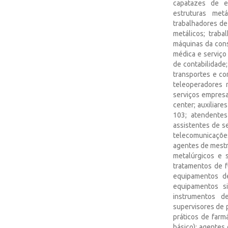
capatazes de ex
estruturas metá
trabalhadores de
metálicos; trab
máquinas da cons
médica e serviço
de contabilidade
transportes e co
teleoperadores 
serviços empresa
center; auxiliare
103; atendentes
assistentes de se
telecomunicações
agentes de mestr
metalúrgicos e 
tratamentos de f
equipamentos d
equipamentos si
instrumentos de
supervisores de p
práticos de farm
básico); agentes