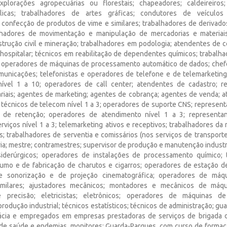
plorações agropecuárias ou florestais; chapeadores; caldeireiro
licas; trabalhadores de artes gráficas; condutores de veículos
 confecção de produtos de vime e similares; trabalhadores de derivado
alhadores de movimentação e manipulação de mercadorias e materiai
trução civil e mineração; trabalhadores em podologia; atendentes de con
 hospitalar; técnicos em reabilitação de dependentes químicos; trabalha
; operadores de máquinas de processamento automático de dados; chef
municações; telefonistas e operadores de telefone e de telemarketing
nível 1 a 10; operadores de call center; atendentes de cadastro; r
riais; agentes de marketing; agentes de cobrança; agentes de venda; a
s técnicos de telecom nível 1 a 3; operadores de suporte CNS; represen
 de retenção; operadores de atendimento nível 1 a 3; representan
rviços nível 1 a 3; telemarketing ativos e receptivos; trabalhadores da
; trabalhadores de serventia e comissários (nos serviços de transporte
ia; mestre; contramestres; supervisor de produção e manutenção industri
siderúrgicos; operadores de instalações de processamento químico; 
umo e de fabricação de charutos e cigarros; operadores de estação de 
e sonorização e de projeção cinematográfica; operadores de máqu
milares; ajustadores mecânicos; montadores e mecânicos de máqu
 precisão; eletricistas; eletrônicos; operadores de máquinas de
rodução industrial; técnicos estatísticos; técnicos de administração; gua
ácia e empregados em empresas prestadoras de serviços de brigada d
 de saúde e endemias, monitores; Guarda-Parques, com curso de formaç