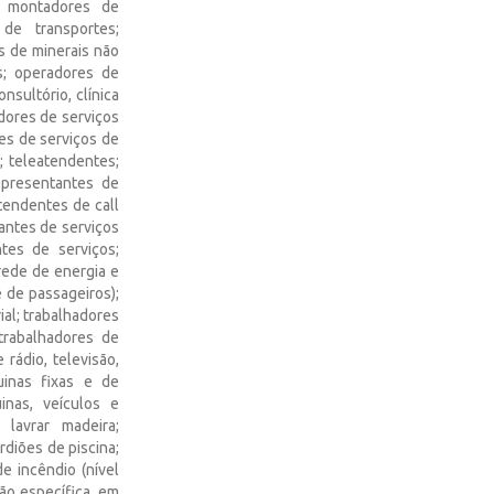
s; montadores de
 de transportes;
s de minerais não
s; operadores de
sultório, clínica
dores de serviços
es de serviços de
; teleatendentes;
epresentantes de
tendentes de call
tantes de serviços
tes de serviços;
 rede de energia e
 de passageiros);
al; trabalhadores
trabalhadores de
rádio, televisão,
inas fixas e de
inas, veículos e
 lavrar madeira;
rdiões de piscina;
e incêndio (nível
ão específica, em