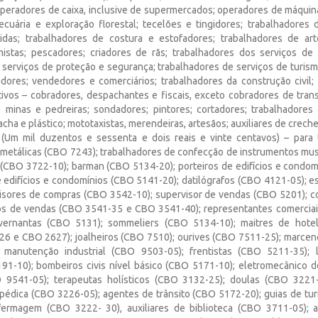
 operadores de caixa, inclusive de supermercados; operadores de máqui
pecuária e exploração florestal; tecelões e tingidores; trabalhadores
idas; trabalhadores de costura e estofadores; trabalhadores de art
mistas; pescadores; criadores de rãs; trabalhadores dos serviços de
 serviços de proteção e segurança; trabalhadores de serviços de turi
dores; vendedores e comerciários; trabalhadores da construção civil;
tivos – cobradores, despachantes e fiscais, exceto cobradores de transp
 minas e pedreiras; sondadores; pintores; cortadores; trabalhadores
cha e plástico; mototaxistas, merendeiras, artesãos; auxiliares de creche
0 (Um mil duzentos e sessenta e dois reais e vinte centavos) – para
 metálicas (CBO 7243); trabalhadores de confecção de instrumentos mus
a (CBO 3722-10); barman (CBO 5134-20); porteiros de edifícios e condo
e edifícios e condomínios (CBO 5141-20); datilógrafos (CBO 4121-05); 
visores de compras (CBO 3542-10); supervisor de vendas (CBO 5201); 
cos de vendas (CBO 3541-35 e CBO 3541-40); representantes comerciai
ernantas (CBO 5131); sommeliers (CBO 5134-10); maitres de hotel
6 e CBO 2627); joalheiros (CBO 7510); ourives (CBO 7511-25); marcen
 manutenção industrial (CBO 9503-05); frentistas (CBO 5211-35); l
91-10); bombeiros civis nível básico (CBO 5171-10); eletromecânico
 9541-05); terapeutas holísticos (CBO 3132-25); doulas (CBO 3221-
opédica (CBO 3226-05); agentes de trânsito (CBO 5172-20); guias de tu
nfermagem (CBO 3222- 30), auxiliares de biblioteca (CBO 3711-05); a