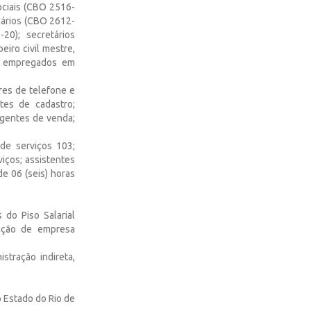
sociais (CBO 2516-
cários (CBO 2612-
20); secretários
iro civil mestre,
e empregados em
ores de telefone e
tes de cadastro;
agentes de venda;
de serviços 103;
iços; assistentes
de 06 (seis) horas
 do Piso Salarial
tação de empresa
stração indireta,
o Estado do Rio de