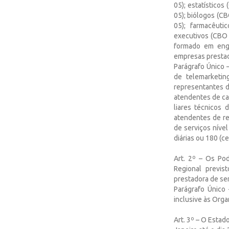
05); estatísticos
05); biólogos (C
05); farmacêuti
executivos (CBO 
formado em eng
empresas prestado
Parágrafo Único –
de telemarketin
representantes d
atendentes de cal
liares técnicos
atendentes de re
de serviços nível
diárias ou 180 (c
Art. 2º – Os Pod
Regional previs
prestadora de se
Parágrafo Único 
inclusive às Orga
Art. 3º – O Estad