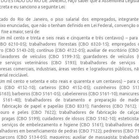
 ESTADO DO RIO DE JANEIRO, Faço saber que a Assembléia Legislat
creta e eu sanciono a seguinte Lei:
tado do Rio de Janeiro, o piso salarial dos empregados, integrante
baixo enunciadas, que não o tenham definido em Lei Federal, convenção o
fixe a maior, será de:
(Um mil cento e trinta e seis reais e cinquenta e três centavos) – para
CBO 6210-05); trabalhadores florestais (CBO 6320-15); empregados
iro (CBO 5143-20); contínuo (CBO 4122-05); auxiliar de escritório (CB
 lavadores de veículos (CBO 5199-35); guardadores de veículos 
de serviços veterinários (CBO 5193); trabalhadores de serviços 
esas comerciais, industriais, áreas verdes e logradouros públicos, nã
rial reciclável.
(Um mil cento e setenta e oito reais e quarenta e um centavos) – para 
s (CBO 4152-10); carteiros (CBO 4152-05); cozinheiros (CBO 513
 5163); barbeiros (CBO 5161-05); cabeleireiros (CBO 5161-10); manicure
 5161-40); trabalhadores de tratamento e preparação de made
e fabricação de papel e papelão (CBO 8331); fiandeiros (CBO 7612); 
couro e peles (CBO 7622); trabalhadores de fabricação de calça
 pragas (CBO 5199); cuidadores de idosos (CBO 5162-10); esteticist
e serviços de embelezamento e higiene (CBO 5161); trabalhadores de
alhadores em beneficiamento de pedras (CBO 7122); pedreiros (CBO 71
garçons (CBO 5134-05); maqueiros; auxiliar de massagista; trabalhad