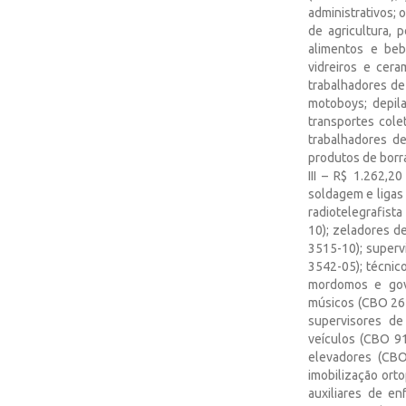
administrativos;
de agricultura, 
alimentos e beb
vidreiros e cera
trabalhadores de
motoboys; depila
transportes cole
trabalhadores de
produtos de borra
III – R$ 1.262,2
soldagem e ligas
radiotelegrafist
10); zeladores d
3515-10); super
3542-05); técni
mordomos e gov
músicos (CBO 262
supervisores de
veículos (CBO 91
elevadores (CBO
imobilização ort
auxiliares de e