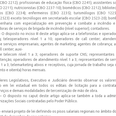
 (CBO 2212); profissionais de educação física (CBO 2241); assistentes 
BO 2211); nutricionistas (CBO 2237-10); biomédicos (CBO 2212); bibliote
cos (CBO 2234); enfermeiros (CBO 2235); turismólogos (CBO 1225-
2523) exceto tecnólogos em secretariado escolar (CBO 2523-20); bombe
enharia com especialização em prevenção e combate a incêndio 
ras de serviços de brigada de incêndio (nível superior); contadores.
 O disposto no inciso III deste artigo aplica-se a telefonistas e operad
g; teleoperadores nível 1 a 10; operadores de call center; atenden
e serviços empresariais; agentes de marketing; agentes de cobrança; 
l center; auxi-
 de telecom nível 1 a 3; operadores de suporte CNS; representantes 
tenção; operadores de atendimento nível 1 a 3; representantes de serv
 1 a 3; telemarketing ativos e receptivos, cuja jornada de trabalho seja 
ento e oitenta) horas mensais.
eres Legislativos, Executivo e Judiciário deverão observar os valores
to em lei estadual em todos os editais de licitação para a contra
rviços e demais modalidades de terceirização de mão de obra.
– O disposto no caput deste artigo aplica-se também a toda a admini
nizações Sociais contratadas pelo Poder Público.
o enviará projeto de lei definindo os pisos salariais regionais no âmbito d