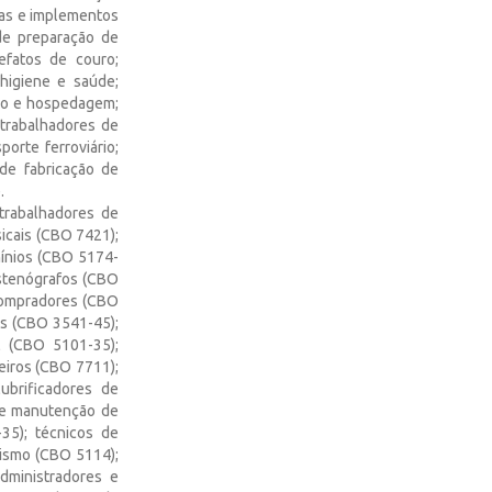
nas e implementos
 de preparação de
efatos de couro;
 higiene e saúde;
smo e hospedagem;
 trabalhadores de
orte ferroviário;
 de fabricação de
.
 trabalhadores de
icais (CBO 7421);
mínios (CBO 5174-
estenógrafos (CBO
compradores (CBO
s (CBO 3541-45);
 (CBO 5101-35);
eiros (CBO 7711);
ubrificadores de
 de manutenção de
35); técnicos de
rismo (CBO 5114);
dministradores e