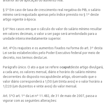
anterior ao de aplicação do aumento real.
§ 5º Em caso de taxa de crescimento real negativa do PIB, o salário
mínimo será reajustado apenas pelo índice previsto no § 1º deste
artigo vigente à época.
§ 6º Nos casos em que o cálculo do valor do salário mínimo resultar
em valores decimais, o valor a ser pago será arredondado para a
unidade inteira imediatamente superior.
Art. 4ºOs reajustes e os aumentos fixados na forma do art. 3º desta
Lei serão estabelecidos pelo Poder Executivo federal por meio de
decreto, nos termos desta Lei.
Parágrafo único. O ato a que se refere o
caput
deste artigo divulgará,
a cada ano, os valores mensal, diário e horário do salário mínimo
decorrentes do disposto nocaputdeste artigo, observado que o
valor diário corresponderá a 1/30 (um trinta avos) e o valor horário a
1/220 (um duzentos e vinte avos) do valor mensal.
Art. 5ºO art. 1º da Lei nº 11.482, de 31 de maio de 2007, passa a
vigorar com as seguintes alterações: