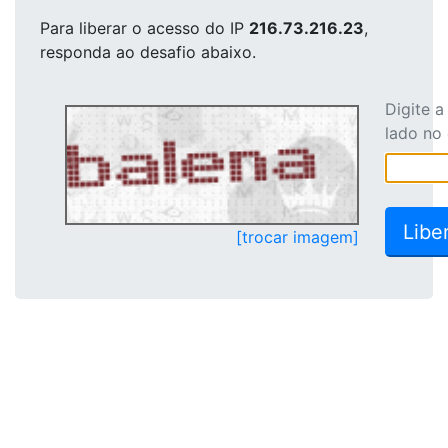
Para liberar o acesso
do IP
216.73.216.23
,
responda ao desafio abaixo.
Digite 
lado no
[trocar imagem]