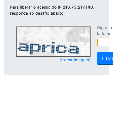
Para liberar o acesso
do IP
216.73.217.148
,
responda ao desafio abaixo.
Digite 
lado no
[trocar imagem]