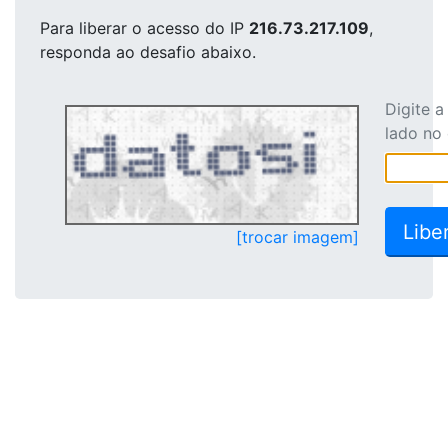
Para liberar o acesso
do IP
216.73.217.109
,
responda ao desafio abaixo.
Digite 
lado no
[trocar imagem]