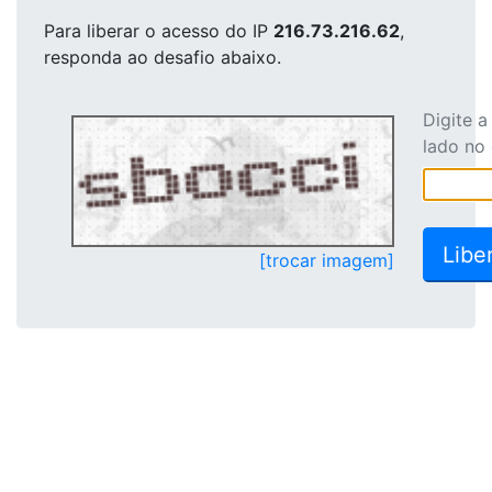
Para liberar o acesso
do IP
216.73.216.62
,
responda ao desafio abaixo.
Digite 
lado no
[trocar imagem]