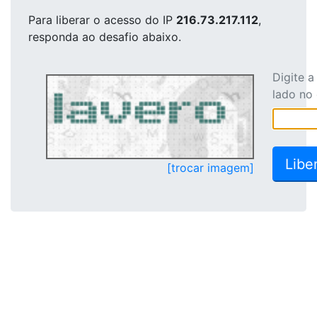
Para liberar o acesso
do IP
216.73.217.112
,
responda ao desafio abaixo.
Digite 
lado no
[trocar imagem]