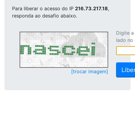
Para liberar o acesso
do IP
216.73.217.18
,
responda ao desafio abaixo.
Digite 
lado no
[trocar imagem]