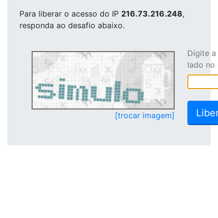
Para liberar o acesso
do IP
216.73.216.248
,
responda ao desafio abaixo.
Digite 
lado no
[trocar imagem]